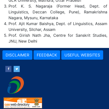
GLA University, Mathura, Uttar Pradesh
Prof. K. S. Nagaraja (Former Head, Dept. of
Linguistics, Deccan College, Pune), Ramakrishna
Nagara, Mysuru, Karnataka
Prof. Ajit Kumar Baishya, Dept. of Linguistics, Assam
University, Silchar, Assam
Prof. Girish Nath Jha, Centre for Sanskrit Studies,
JNU, New Delhi
DISCLAIMER
FEEDBACK
USEFUL WEBSITES