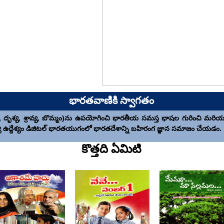
భారతవాణికి స్వాగతం
ాత, దృశ్య, శ్రావ్య, బొమ్మం)ను ఉపయోగించి భారతీయ సమస్త భాషల గురించి మరియు భా
 ఉద్దేశ్యం డిజిటల్ భారతయుగంలో భారతదేశాన్ని బహిరంగ జ్ఞాన సమాజం చేయడం.
కొత్తది ఏమిటి