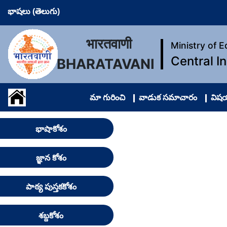
భాషలు (తెలుగు)
भारतवाणी
Ministry of 
Central I
BHARATAVANI
మా గురించి
వాడుక సమాచారం
విషయ
భాషాకోశం
జ్ఞాన కోశం
పాఠ్య పుస్తకకోశం
శబ్దకోశం