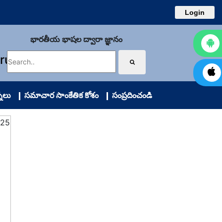
Login
భారతీయ భాషల ద్వారా జ్ఞానం
uru
నలు
సమాచార సాంకేతిక కోశం
సంప్రదించండి