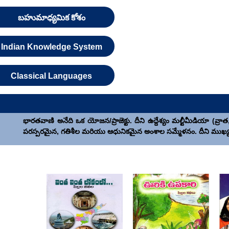
బహుమాధ్యమిక కోశం
Indian Knowledge System
Classical Languages
భారతవాణి అనేది ఒక యోజన/ప్రాజెక్టు. దీని ఉద్దేశ్యం మల్టీమీడియా (వ్ర
పరస్పరమైన, గతిశీల మరియు ఆధునికమైన అంశాల సమ్మేళనం. దీని ముఖ్య