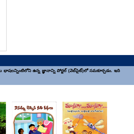
షలన్నింటిలోని ఉన్న జ్ఞానాన్ని పోర్టల్ (వెబ్‍సైట్)లో సమకూర్చడం. ఇది