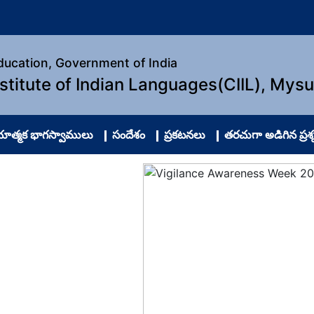
Education, Government of India
nstitute of Indian Languages(CIIL), Mys
ాత్మక భాగస్వాములు
సందేశం
ప్రకటనలు
తరచుగా అడిగిన ప్రశ్