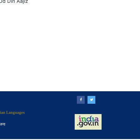
Ud Din Aajiz
ndian Languages
ोजना