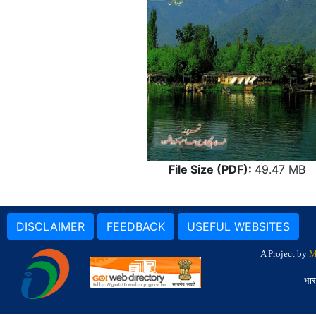
File Size (PDF):
49.47 MB
DISCLAIMER
FEEDBACK
USEFUL WEBSITES
A Project by
M
भार