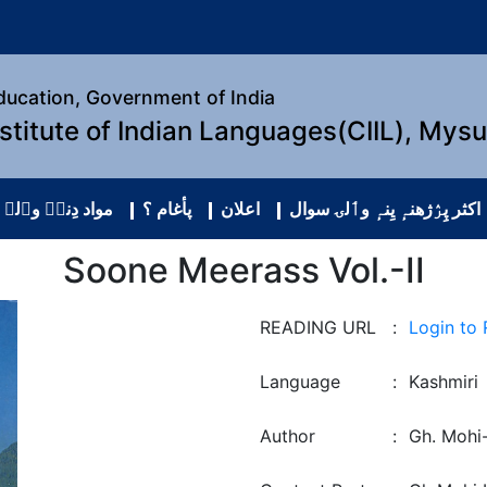
Education, Government of India
nstitute of Indian Languages(CIIL), Mys
اکثر پِرٛژھنہٕ یِنہٕ وٲلۍ سوال
اعلان
پأغام ؟
مواد دِنہٕ وٲلۍ
Soone Meerass Vol.-II
READING URL
:
Login to
Language
:
Kashmiri
Author
:
Gh. Mohi