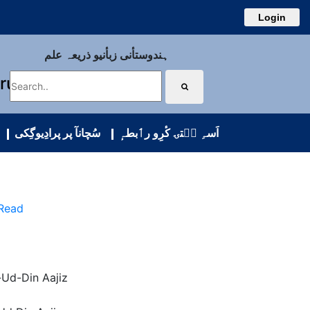
Login
ہندوستأنی زبأنیو ذریعہ علم
uru
اَسہِ سۭتۍ کٔرِو رٲبطہٕ
سُچانآ پر پرادِیوگِکی
 Read
-Ud-Din Aajiz