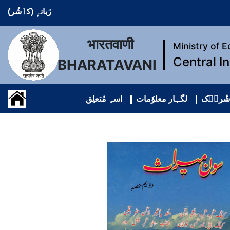
زَبانہٕ (کٲشُر)
भारतवाणी
Ministry of 
Central I
BHARATAVANI
 شٔریٖک
لگہار معلوٗمات
اسہِ مُتعلِق