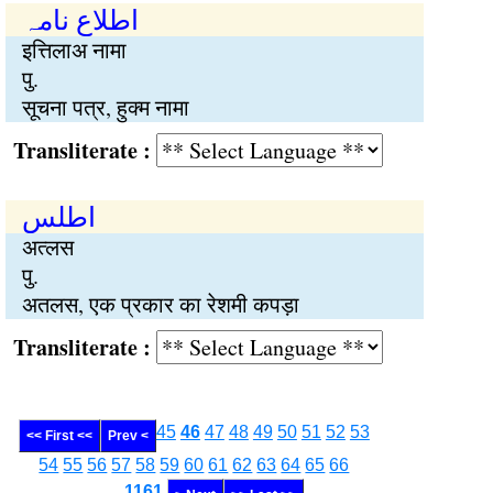
اطلاع نامہ
इत्तिलाअ नामा
पु.
सूचना पत्र, हुक्म नामा
Transliterate :
اطلس
अत्लस
पु.
अतलस, एक प्रकार का रेशमी कपड़ा
Transliterate :
45
46
47
48
49
50
51
52
53
<< First <<
Prev <
54
55
56
57
58
59
60
61
62
63
64
65
66
........
1161