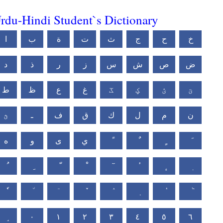
rdu-Hindi Student`s Dictionary
خ
ح
ج
ث
ت
ة
ب
ا
ض
ص
ش
س
ز
ر
ذ
د
ؾ
ؽ
ؼ
ػ
غ
ع
ظ
ط
ن
م
ل
ك
ق
ف
ـ
ؿ
ي
ى
و
ه
٠
١
٢
٣
٤
٥
٦