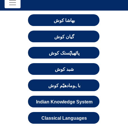
بھاشا کوش
گیان کوش
پاٹھیاپُستک کوش
شبد کوش
باہومادھیّم کوش
Indian Knowledge System
Classical Languages