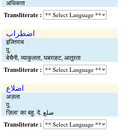
अधिकता
Transliterate :
اضطراب
इज़्तिराब
पु.
बेचैनी, व्याकुलता, घबराहट, आतुरता
Transliterate :
اضلاع
अज़ला
पु.
ज़िला' का बहु. दे. ضلع
Transliterate :