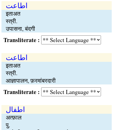
اطاعت
इताअत
स्त्री.
उपासना, बंदगी
Transliterate :
اطاعت
इताअत
स्त्री.
आज्ञापालन, फ़रमांबरदारी
Transliterate :
اطفال
अत्फ़ाल
पु.