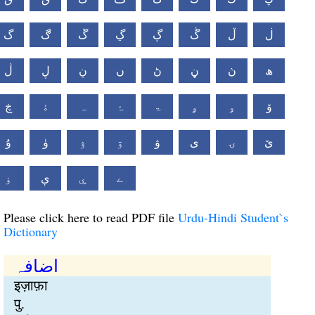
ڶ
ڵ
ڴ
ڳ
ڲ
ڱ
ڰ
گ
ھ
ڽ
ڼ
ڻ
ں
ڹ
ڸ
ڷ
ۆ
ۅ
ۄ
ۃ
ۂ
ہ
ۀ
ڿ
ێ
ۍ
ی
ۋ
ۊ
ۉ
ۈ
ۇ
ے
ۑ
ې
ۏ
Please click here to read PDF file
Urdu-Hindi Student`s
Dictionary
اضافہ
इज़ाफ़ा
पु.