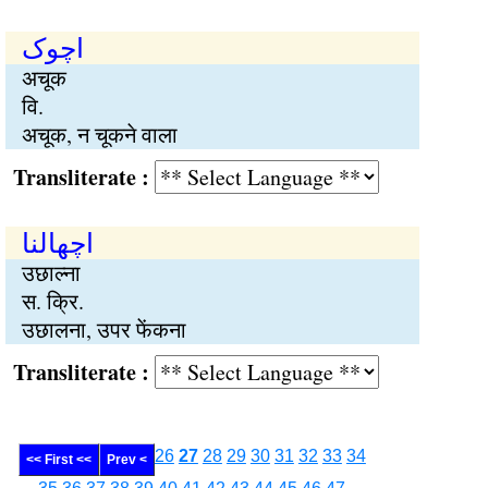
اچوک
अचूक
वि.
अचूक, न चूकने वाला
Transliterate :
اچھالنا
उछाल्ना
स. क्रि.
उछालना, उपर फेंकना
Transliterate :
26
27
28
29
30
31
32
33
34
<< First <<
Prev <