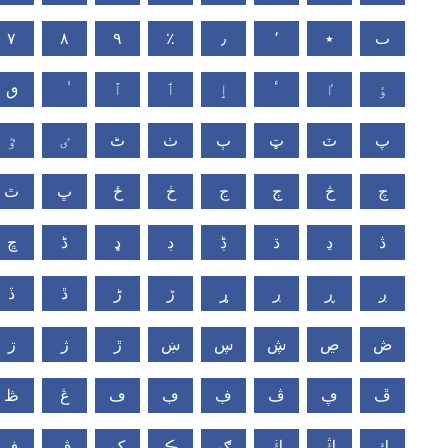
٧
٨
٩
٪
٫
٬
٭
ٮ
ٶ
ٵ
ٴ
ٳ
ٲ
ٱ
ٯ
پ
ٽ
ټ
ٻ
ٺ
ٹ
ٸ
ٷ
چ
څ
ڄ
ڃ
ڂ
ځ
ڀ
ٿ
ڎ
ڍ
ڌ
ڋ
ڊ
ډ
ڈ
ڇ
ږ
ڕ
ڔ
ړ
ڒ
ڑ
ڐ
ڏ
ڞ
ڝ
ڜ
ڛ
ښ
ڙ
ژ
ڗ
ڦ
ڥ
ڤ
ڣ
ڢ
ڡ
ڠ
ڟ
ڮ
ڭ
ڬ
ګ
ڪ
ک
ڨ
ڧ