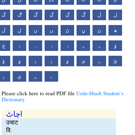
ڶ
ڵ
ڴ
ڳ
ڲ
ڱ
ڰ
گ
ھ
ڽ
ڼ
ڻ
ں
ڹ
ڸ
ڷ
ۆ
ۅ
ۄ
ۃ
ۂ
ہ
ۀ
ڿ
ێ
ۍ
ی
ۋ
ۊ
ۉ
ۈ
ۇ
ے
ۑ
ې
ۏ
Please click here to read PDF file
Urdu-Hindi Student`s
Dictionary
اچاٹ
उचाट
वि.