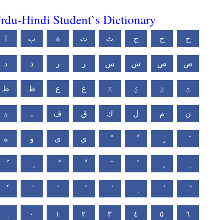
rdu-Hindi Student`s Dictionary
خ
ح
ج
ث
ت
ة
ب
ا
ض
ص
ش
س
ز
ر
ذ
د
ؾ
ؽ
ؼ
ػ
غ
ع
ظ
ط
ن
م
ل
ك
ق
ف
ـ
ؿ
ي
ى
و
ه
٠
١
٢
٣
٤
٥
٦