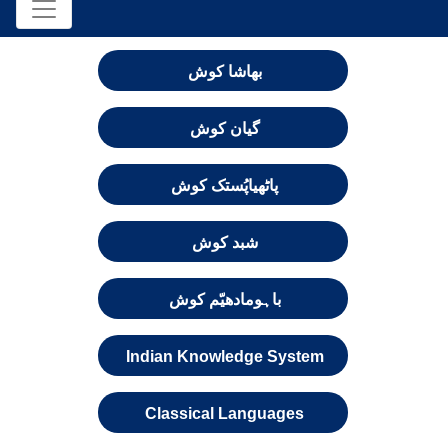
بھاشا کوش
گیان کوش
پاٹھیاپُستک کوش
شبد کوش
باہومادھیّم کوش
Indian Knowledge System
Classical Languages