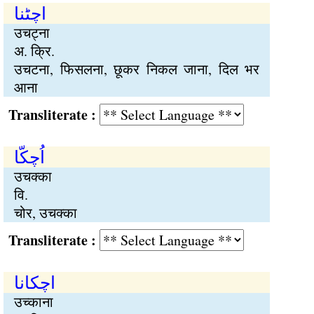
اچٹنا
उचट्ना
अ. क्रि.
उचटना, फिसलना, छूकर निकल जाना, दिल भर
आना
Transliterate :
اُچکّا
उचक्का
वि.
चोर, उचक्का
Transliterate :
اچکانا
उच्काना