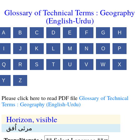
Glossary of Technical Terms : Geography
(English-Urdu)
A
B
C
D
E
F
G
H
I
J
K
L
M
N
O
P
Q
R
S
T
U
V
W
X
Y
Z
Please click here to read PDF file
Glossary of Technical
Terms : Geography (English-Urdu)
Horizon, visible
مرئی اُفق