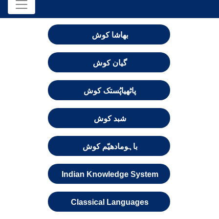
بھاشا کوش
گیان کوش
پاٹھیاپُستک کوش
شبد کوش
باہومادھیّم کوش
Indian Knowledge System
Classical Languages