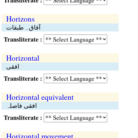
Transliterate :
Horizons
آفاق۔ طبقات
Transliterate :
Horizontal
افقی
Transliterate :
Horizontal equivalent
افقی فاصلہ
Transliterate :
Horizontal movement