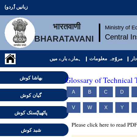
زبانیں (ُردو)
भारतवाणी
Ministry of 
Central I
BHARATAVANI
ار
مروّجہ معلومات
ہمارے بارے میں
Glossary of Technical 
بھاشا کوش
A
B
C
D
گیان کوش
V
W
X
Y
پاٹھیاپُستک کوش
Please click here to read PDF
شبد کوش