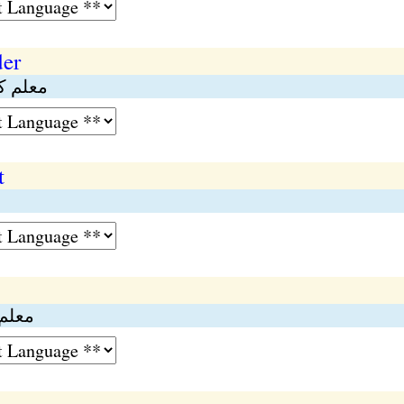
der
معلم ک
t
معلم