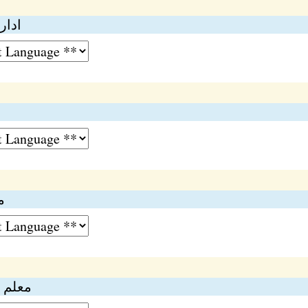
ادار
م
معلم ک