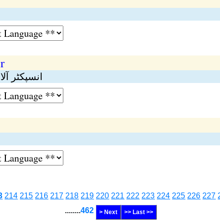
r
انسپکٹر آ
3
214
215
216
217
218
219
220
221
222
223
224
225
226
227
........
462
> Next
>> Last >>