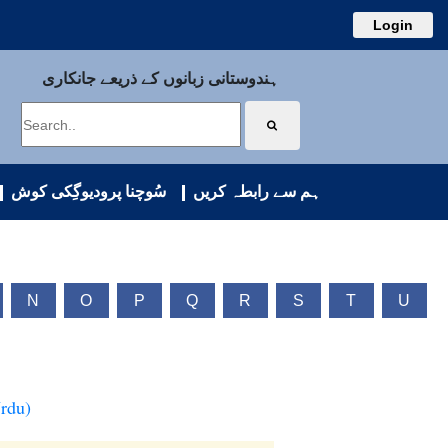
Login
ہندوستانی زبانوں کے ذریعے جانکاری
ہم سے رابطہ کریں
سُوچنا پرودیوگِکی کوش
N
O
P
Q
R
S
T
U
Urdu)