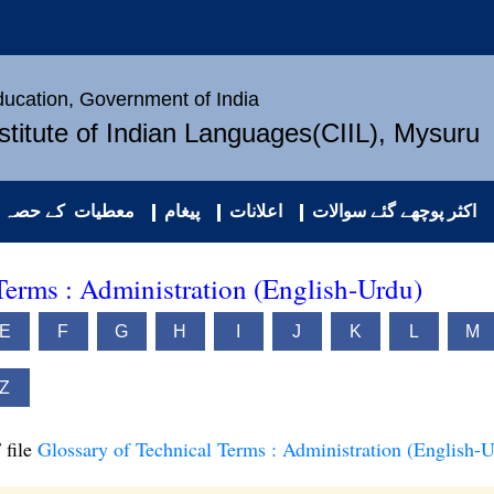
Education, Government of India
nstitute of Indian Languages(CIIL), Mysuru
اکثر پوچھے گئے سوالات
اعلانات
پیغام
معطیات کے حصہ د
Terms : Administration (English-Urdu)
E
F
G
H
I
J
K
L
M
Z
 file
Glossary of Technical Terms : Administration (English-