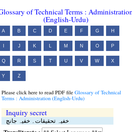
Glossary of Technical Terms : Administratio
(English-Urdu)
A
B
C
D
E
F
G
H
I
J
K
L
M
N
O
P
Q
R
S
T
U
V
W
X
Y
Z
Please click here to read PDF file
Glossary of Technical
Terms : Administration (English-Urdu)
Inquiry secret
خفیہ تحقیقات۔ خفیہ جانچ