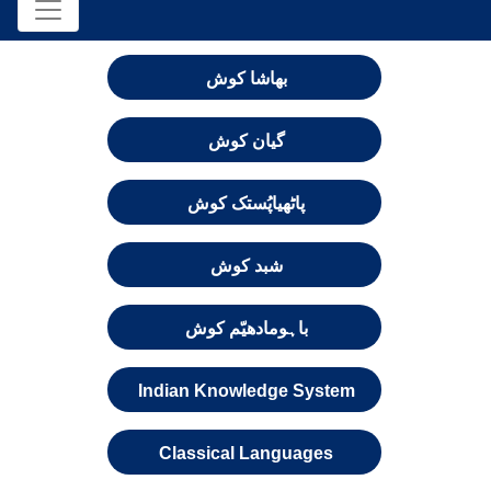
بھاشا کوش
گیان کوش
پاٹھیاپُستک کوش
شبد کوش
باہومادھیّم کوش
Indian Knowledge System
Classical Languages