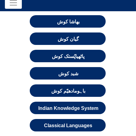
بھاشا کوش
گیان کوش
پاٹھیاپُستک کوش
شبد کوش
باہومادھیّم کوش
Indian Knowledge System
Classical Languages