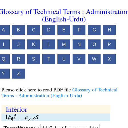
Glossary of Technical Terms : Administratio
(English-Urdu)
A
B
C
D
E
F
G
H
I
J
K
L
M
N
O
P
Q
R
S
T
U
V
W
X
Y
Z
Please click here to read PDF file
Glossary of Technical
Terms : Administration (English-Urdu)
Inferior
کم رتبہ۔ گھٹیا