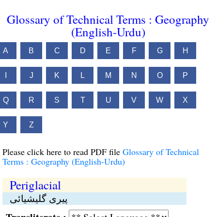
Glossary of Technical Terms : Geography
(English-Urdu)
A
B
C
D
E
F
G
H
I
J
K
L
M
N
O
P
Q
R
S
T
U
V
W
X
Y
Z
Please click here to read PDF file
Glossary of Technical
Terms : Geography (English-Urdu)
Periglacial
پیری گلیشیائی