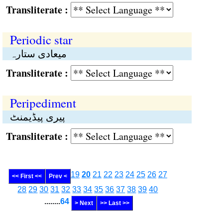
Transliterate :
Periodic star
میعادی ستارہ
Transliterate :
Peripediment
پیری پیڈیمنٹ
Transliterate :
19
20
21
22
23
24
25
26
27
<< First <<
Prev <
28
29
30
31
32
33
34
35
36
37
38
39
40
........
64
> Next
>> Last >>