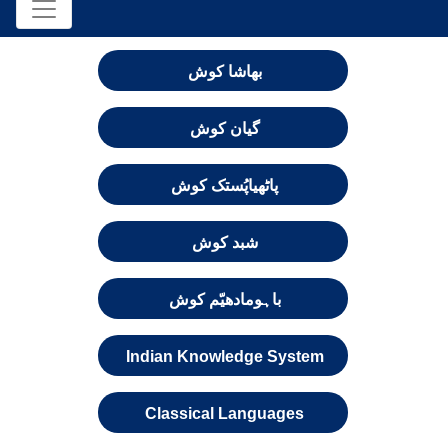
بھاشا کوش
گیان کوش
پاٹھیاپُستک کوش
شبد کوش
باہومادھیّم کوش
Indian Knowledge System
Classical Languages