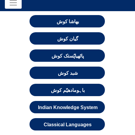
بھاشا کوش
گیان کوش
پاٹھیاپُستک کوش
شبد کوش
باہومادھیّم کوش
Indian Knowledge System
Classical Languages