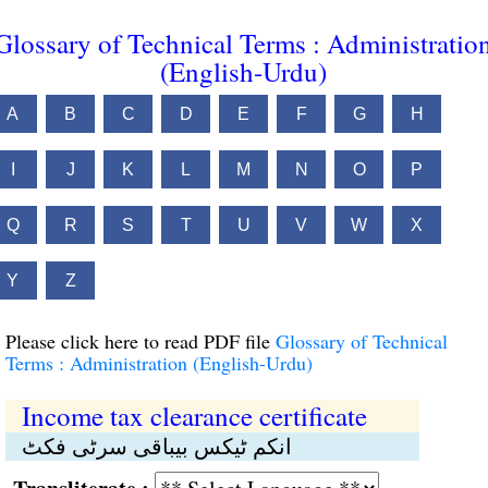
Glossary of Technical Terms : Administratio
(English-Urdu)
A
B
C
D
E
F
G
H
I
J
K
L
M
N
O
P
Q
R
S
T
U
V
W
X
Y
Z
Please click here to read PDF file
Glossary of Technical
Terms : Administration (English-Urdu)
Income tax clearance certificate
انکم ٹیکس بیباقی سرٹی فکٹ