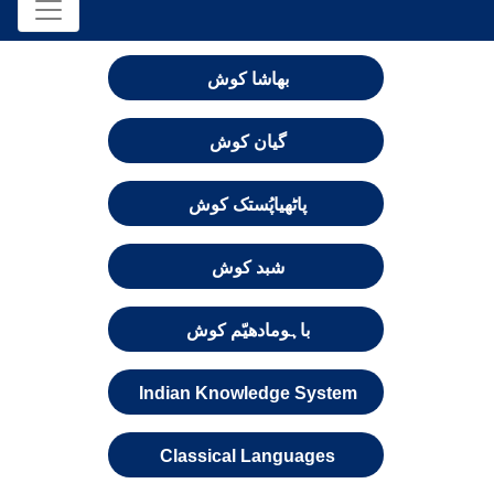
بھاشا کوش
گیان کوش
پاٹھیاپُستک کوش
شبد کوش
باہومادھیّم کوش
Indian Knowledge System
Classical Languages