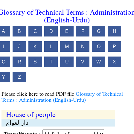
Glossary of Technical Terms : Administratio
(English-Urdu)
A
B
C
D
E
F
G
H
I
J
K
L
M
N
O
P
Q
R
S
T
U
V
W
X
Y
Z
Please click here to read PDF file
Glossary of Technical
Terms : Administration (English-Urdu)
House of people
دارالعوام