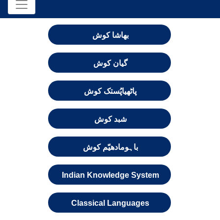
بھاشا کوش
گیان کوش
پاٹھیاپُستک کوش
شبد کوش
باہومادھیّم کوش
Indian Knowledge System
Classical Languages