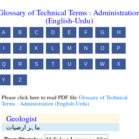
Glossary of Technical Terms : Administratio
(English-Urdu)
A
B
C
D
E
F
G
H
I
J
K
L
M
N
O
P
Q
R
S
T
U
V
W
X
Y
Z
Please click here to read PDF file
Glossary of Technical
Terms : Administration (English-Urdu)
Geologist
ماہر ارضیات