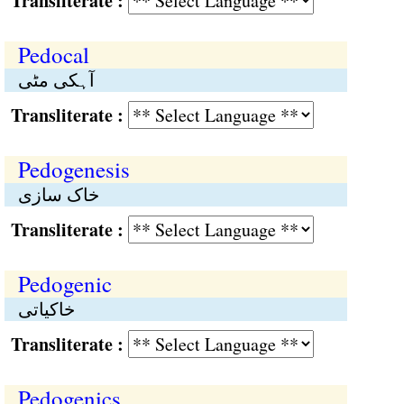
Transliterate :
Pedocal
آہکی مٹی
Transliterate :
Pedogenesis
خاک سازی
Transliterate :
Pedogenic
خاکیاتی
Transliterate :
Pedogenics