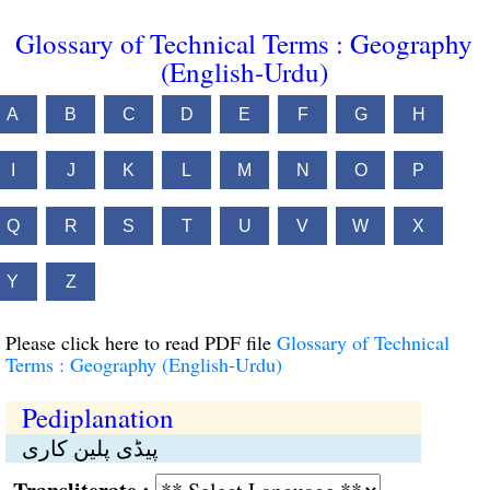
Glossary of Technical Terms : Geography
(English-Urdu)
A
B
C
D
E
F
G
H
I
J
K
L
M
N
O
P
Q
R
S
T
U
V
W
X
Y
Z
Please click here to read PDF file
Glossary of Technical
Terms : Geography (English-Urdu)
Pediplanation
پیڈی پلین کاری