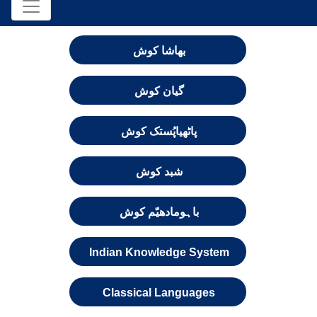
بھاشا کوش
گیان کوش
پاٹھیاپُستک کوش
شبد کوش
باہومادھیّم کوش
Indian Knowledge System
Classical Languages