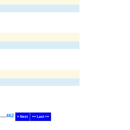
......
462
> Next
>> Last >>