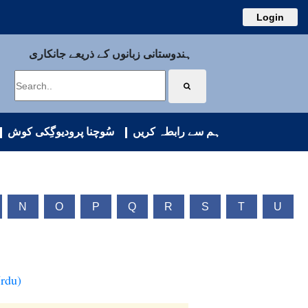
Login
ہندوستانی زبانوں کے ذریعے جانکاری
ہم سے رابطہ کریں
سُوچنا پرودیوگِکی کوش
N
O
P
Q
R
S
T
U
Urdu)