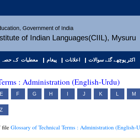
Education, Government of India
nstitute of Indian Languages(CIIL), Mysuru
اکثر پوچھے گئے سوالات
اعلانات
پیغام
معطیات کے حصہ د
Terms : Administration (English-Urdu)
E
F
G
H
I
J
K
L
M
Z
 file
Glossary of Technical Terms : Administration (English-