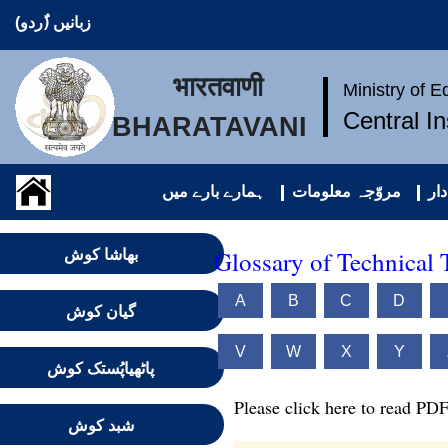
زبانیں (ُردو)
भारतवाणी
Ministry of 
Central I
BHARATAVANI
ار
مروّجہ معلومات
ہمارے بارے میں
Glossary of Technical 
بھاشا کوش
A
B
C
D
گیان کوش
V
W
X
Y
پاٹھیاپُستک کوش
Please click here to read PDF
شبد کوش