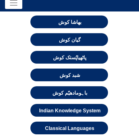
بھاشا کوش
گیان کوش
پاٹھیاپُستک کوش
شبد کوش
باہومادھیّم کوش
Indian Knowledge System
Classical Languages