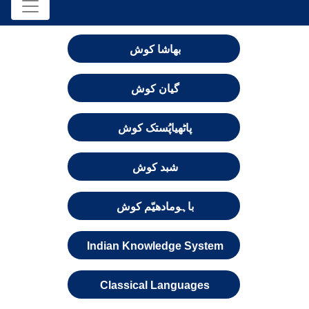
بھاشا کوش
گیان کوش
پاٹھیاپُستک کوش
شبد کوش
باہومادھیّم کوش
Indian Knowledge System
Classical Languages