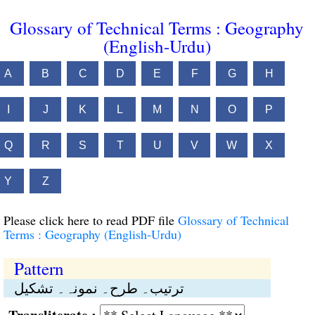
Glossary of Technical Terms : Geography
(English-Urdu)
A
B
C
D
E
F
G
H
I
J
K
L
M
N
O
P
Q
R
S
T
U
V
W
X
Y
Z
Please click here to read PDF file
Glossary of Technical
Terms : Geography (English-Urdu)
Pattern
ترتیب۔ طرح۔ نمونہ۔ تشکیل