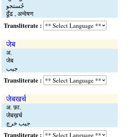
جُستجو
ढूँढ , अन्वेषण
Transliterate :
जेब
अ.
जेब
جیب
Transliterate :
जेबखर्च
अ. फ़ा.
जेबख़र्च
جیب خرچ
Transliterate :