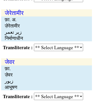
जेरेतामीर
फ़ा. अ.
ज़ेरेतामीर
زیر تعمر
निर्माणाधीन
Transliterate :
जेवर
फ़ा.
ज़ेवर
زیور
आभूषण
Transliterate :