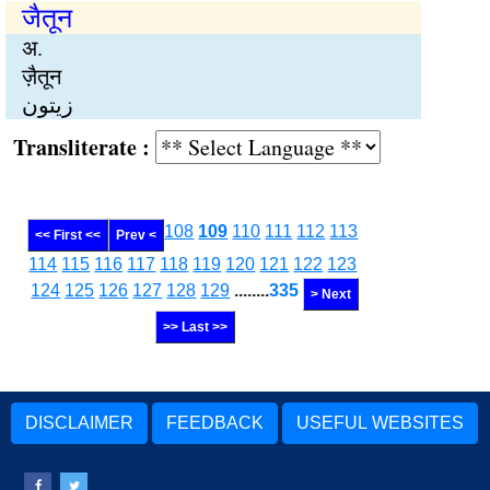
जैतून
अ.
ज़ैतून
زیتون
Transliterate :
108
109
110
111
112
113
<< First <<
Prev <
114
115
116
117
118
119
120
121
122
123
124
125
126
127
128
129
........
335
> Next
>> Last >>
DISCLAIMER
FEEDBACK
USEFUL WEBSITES