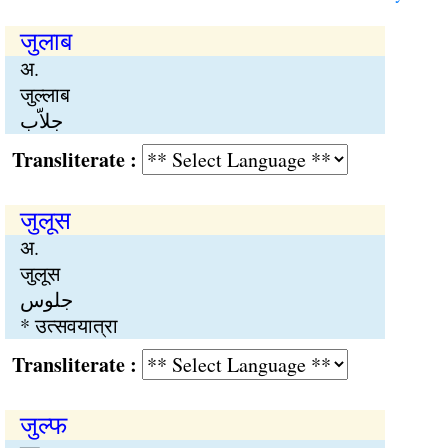
जुलाब
अ.
जुल्लाब
جلاّب
Transliterate :
जुलूस
अ.
जुलूस
جلوس
* उत्सवयात्रा
Transliterate :
जुल्फ