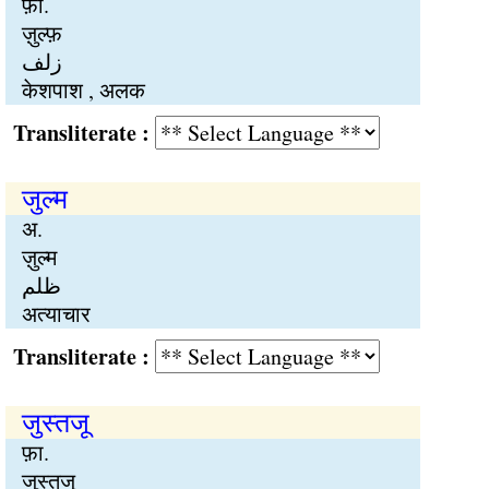
फ़ा.
ज़ुल्फ़
زلف
केशपाश , अलक
Transliterate :
जुल्म
अ.
ज़ुल्म
ظلم
अत्याचार
Transliterate :
जुस्तजू
फ़ा.
जुस्तजू