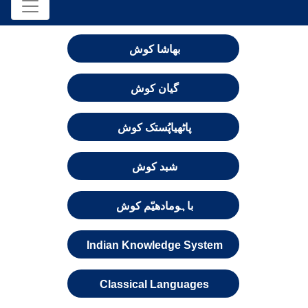
بھاشا کوش
گیان کوش
پاٹھیاپُستک کوش
شبد کوش
باہومادھیّم کوش
Indian Knowledge System
Classical Languages