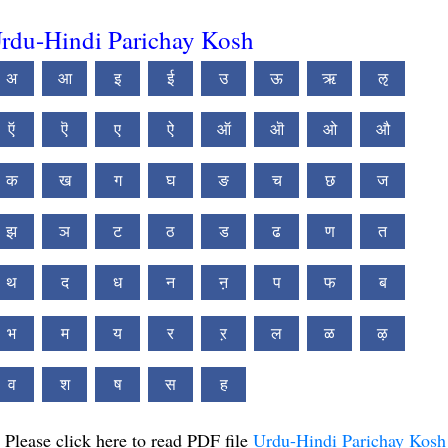
rdu-Hindi Parichay Kosh
अ
आ
इ
ई
उ
ऊ
ऋ
ऌ
ऍ
ऎ
ए
ऐ
ऑ
ऒ
ओ
औ
क
ख
ग
घ
ङ
च
छ
ज
झ
ञ
ट
ठ
ड
ढ
ण
त
थ
द
ध
न
ऩ
प
फ
ब
भ
म
य
र
ऱ
ल
ळ
ऴ
व
श
ष
स
ह
Please click here to read PDF file
Urdu-Hindi Parichay Kosh