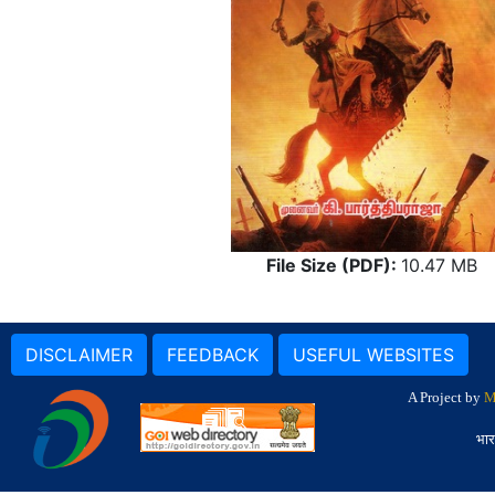
File Size (PDF):
10.47 MB
DISCLAIMER
FEEDBACK
USEFUL WEBSITES
A Project by
M
भार