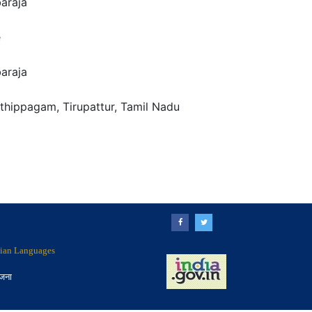
baraja
e
baraja
athippagam, Tirupattur, Tamil Nadu
ndian Languages
ोजना