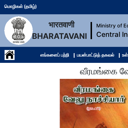
மொழிகள் (தமிழ்)
भारतवाणी
Ministry of 
Central I
BHARATAVANI
எங்களைப் பற்றி
பயன்பாட்டுத் தகவல்
உள்
வீரமங்கை வே