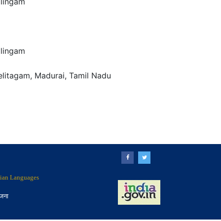
alingam
alingam
elitagam, Madurai, Tamil Nadu
ndian Languages
ोजना