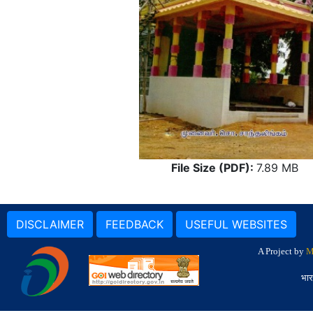
File Size (PDF):
7.89 MB
DISCLAIMER
FEEDBACK
USEFUL WEBSITES
A Project by
M
भार