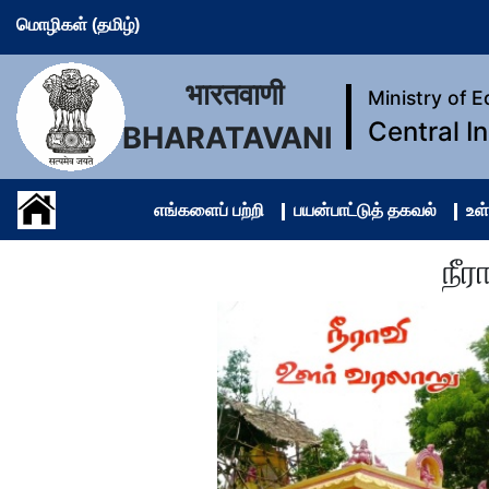
மொழிகள் (தமிழ்)
भारतवाणी
Ministry of 
Central I
BHARATAVANI
எங்களைப் பற்றி
பயன்பாட்டுத் தகவல்
உள்
நீர