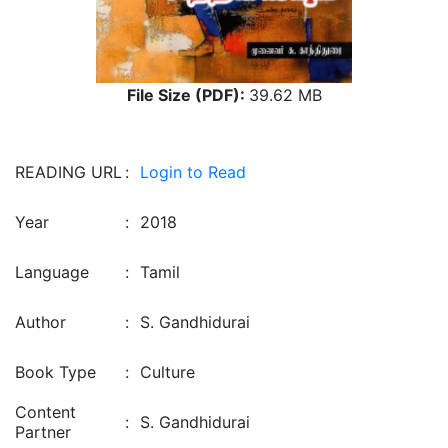
File Size (PDF):
39.62 MB
READING URL
:
Login to Read
Year
:
2018
Language
:
Tamil
Author
:
S. Gandhidurai
Book Type
:
Culture
Content
:
S. Gandhidurai
Partner