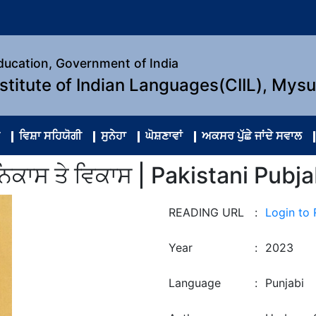
Education, Government of India
nstitute of Indian Languages(CIIL), Mys
ਵਿਸ਼ਾ ਸਹਿਯੋਗੀ
ਸੁਨੇਹਾ
ਘੋਸ਼ਣਾਵਾਂ
ਅਕਸਰ ਪੁੱਛੇ ਜਾਂਦੇ ਸਵਾਲ
ਨਿਕਾਸ ਤੇ ਵਿਕਾਸ | Pakistani Pubj
READING URL
:
Login to
Year
:
2023
Language
:
Punjabi