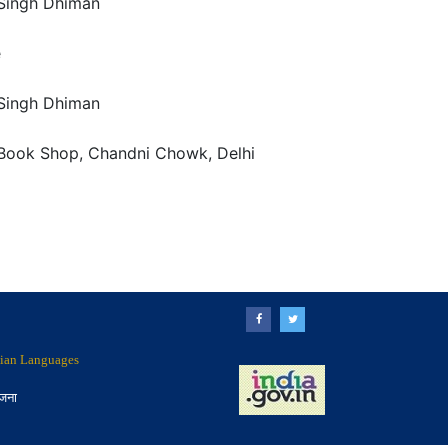
Singh Dhiman
e
Singh Dhiman
 Book Shop, Chandni Chowk, Delhi
ndian Languages
ोजना