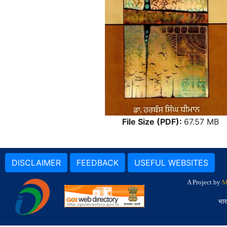
File Size (PDF):
67.57 MB
DISCLAIMER
FEEDBACK
USEFUL WEBSITES
A Project by
M
भार