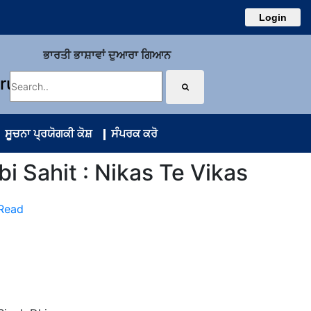
Login
ਭਾਰਤੀ ਭਾਸ਼ਾਵਾਂ ਦੁਆਰਾ ਗਿਆਨ
uru
ਸੂਚਨਾ ਪ੍ਰਯੋਗਕੀ ਕੋਸ਼
ਸੰਪਰਕ ਕਰੋ
abi Sahit : Nikas Te Vikas
 Read