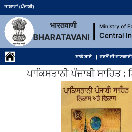
ਭਾਸ਼ਾਵਾਂ (ਪੰਜਾਬੀ)
भारतवाणी
Ministry of 
Central I
BHARATAVANI
ਸਾਡੇ ਬਾਰੇ
ਵਰਤੋਂ ਦੀ ਜਾਣਕਾਰੀ
ਪਾਕਿਸਤਾਨੀ ਪੰਜਾਬੀ ਸਾਹਿਤ : 