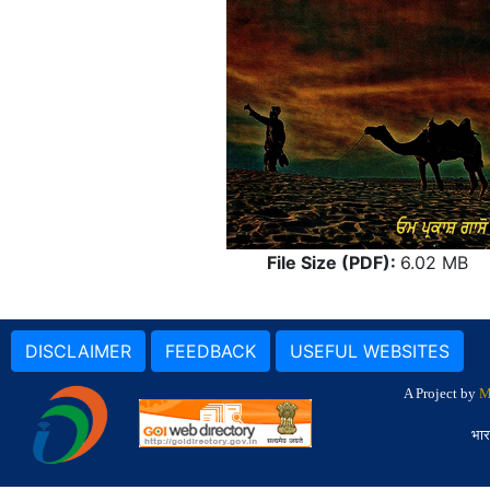
File Size (PDF):
6.02 MB
DISCLAIMER
FEEDBACK
USEFUL WEBSITES
A Project by
M
भार