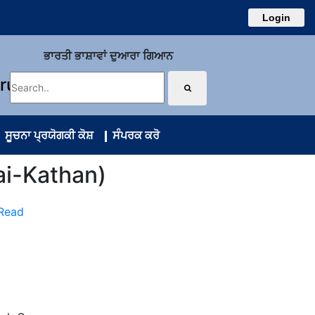
Login
ਭਾਰਤੀ ਭਾਸ਼ਾਵਾਂ ਦੁਆਰਾ ਗਿਆਨ
uru
ਸੂਚਨਾ ਪ੍ਰਯੋਗਕੀ ਕੋਸ਼
ਸੰਪਰਕ ਕਰੋ
ai-Kathan)
 Read