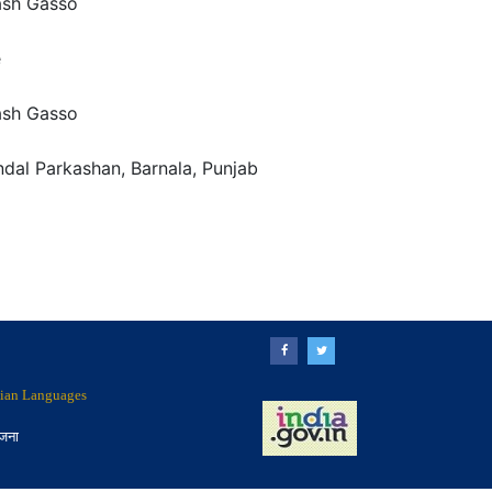
sh Gasso
e
sh Gasso
dal Parkashan, Barnala, Punjab
ndian Languages
ोजना