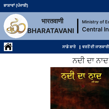
ਭਾਸ਼ਾਵਾਂ (ਪੰਜਾਬੀ)
भारतवाणी
Ministry of 
Central I
BHARATAVANI
ਸਾਡੇ ਬਾਰੇ
ਵਰਤੋਂ ਦੀ ਜਾਣਕਾਰੀ
ਨਦੀ ਦਾ ਨਾ