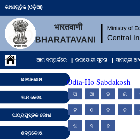
ଭାଷାଗୁଡ଼ିକ (ଓଡ଼ିଆ)
भारतवाणी
Ministry of 
Central I
BHARATAVANI
ଆମ ସମ୍ପର୍କରେ
ଉପଯୋଗୀ ସୂଚନା
ସାମଗ୍ରୀ ଅ
Odia-Ho Sabdakosh
ଭାଷାକୋଷ
ଅ
ଆ
ଇ
ଈ
ଜ୍ଞାନ କୋଷ
ଟ
ଠ
ଡ
ଢ
ପାଠ୍ୟପୁସ୍ତକ କୋଷ
ଷ
ସ
ହ
ଶବ୍ଦକୋଷ