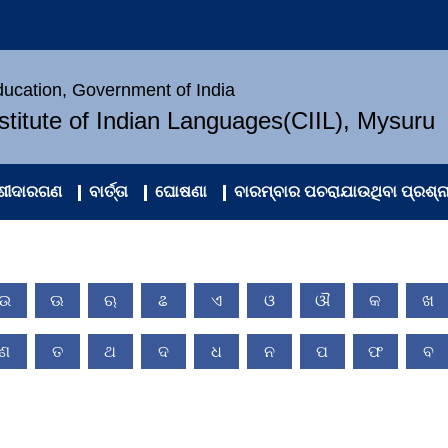
Education, Government of India
nstitute of Indian Languages(CIIL), Mysuru
ଂଶୀଦାରଗଣ
ବାର୍ତ୍ତା
ଘୋଷଣା
ବାରମ୍ବାର ପଚରାଯାଉଥିବା ପ୍ରଶ୍ନ
ଉ
ଊ
ଋ
ଌ
ଏ
ଓ
ଔ
କ
ଖ
ଣ
ତ
ଥ
ଦ
ଧ
ନ
ପ
ଫ
ବ