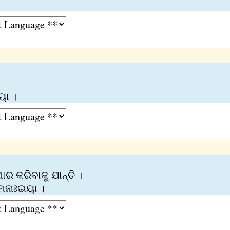
ୟା ।
ର କରିବାକୁ ଯାନ୍ତି ।
େନାଃଇୟା ।