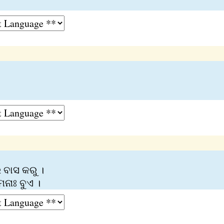
ବାସ କରୁ ।
େନାଃ ବୁଏ ।