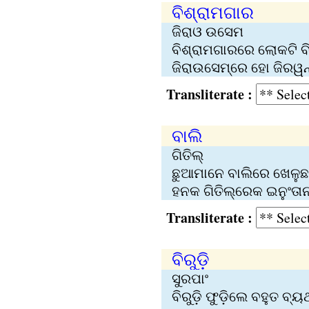
ବିଶ୍ରାମଗାର
ଜିରାଓ ଉସେମ
ବିଶ୍ରାମଗାରରେ ଲୋକଟି ବି
ଜିରାଉସେମ୍‍‌ରେ ହୋ ଜିରୱନ୍‍
Transliterate :
ବାଲି
ଗିତିଲ୍‍
ଛୁଆମାନେ ବାଲିରେ ଖେଳୁଛନ
ହନକ ଗିତିଲ୍‍‌ରେକ ଇନୁଂତାନ
Transliterate :
ବିରୁଡ଼ି
ସୁରପାଂ
ବିରୁଡ଼ି ଫୁଡ଼ିଲେ ବହୁତ ବ୍ୟ