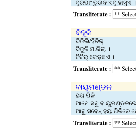
ସୁରପାଂ ତୁଉଦ ଏସୁ ହାସୁଏ ।
Transliterate :
ବିଜୁଳି
ବିଜିଲି/ହିଚିର୍‍
ବିଜୁଳି ମାରିଲା ।
ହିଚିର୍‍ କେଡ଼ାଃଏ ।
Transliterate :
ବାୟୁମଣ୍ଡଳ
ହୟ ପିଳି
ଆମେ ସବୁ ବାୟୁମଣ୍ଡଳରେ 
ଆବୁ ସବେନ୍‍ ହୟ ପିଳିରେ ମ
Transliterate :