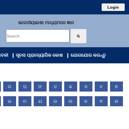
Login
ଭାରତୀୟଭାଷା ମାଧ୍ୟମରେ ଜ୍ଞାନ
ାବଳୀ
ସୂଚନା ପ୍ରାଦ୍ୟୋଗିକ କୋଷ
ଯୋଗଯୋଗ କରନ୍ତୁ
ଗ
ଘ
ଙ
ଚ
ଛ
ଜ
ଝ
ଞ
ଭ
ମ
ଯ
ର
ଲ
ଳ
ଵ
ଶ