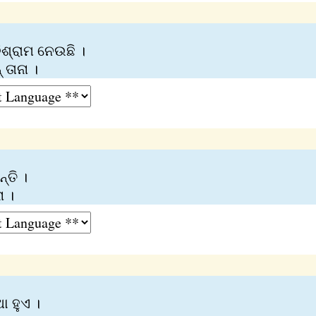
ଶ୍ରାମ ନେଉଛି ।
 ତାନା ।
୍ତି ।
ା ।
ଥା ହୁଏ ।