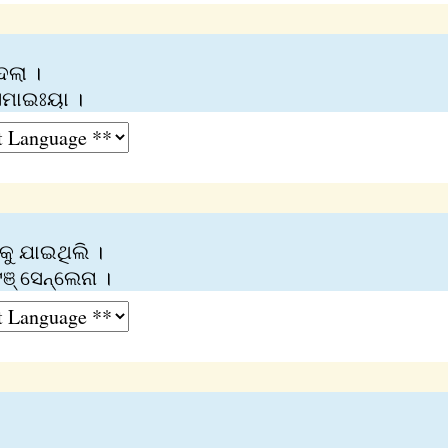
େଲା ।
ମାଇଃୟା ।
କୁ ଯାଇଥିଲି ।
ଞ୍ ସେନ୍‌ଲେନା ।