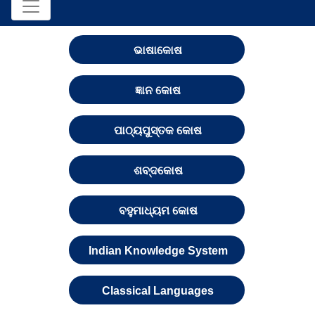
ଭାଷାକୋଷ
ଜ୍ଞାନ କୋଷ
ପାଠ୍ୟପୁସ୍ତକ କୋଷ
ଶବ୍ଦକୋଷ
ବହୁମାଧ୍ୟମ କୋଷ
Indian Knowledge System
Classical Languages