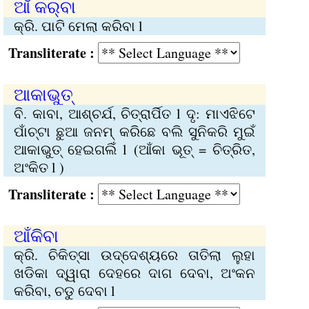
ଆଁ କର୍‍ବା
କ୍ରି. ପାଟି ମେଲା କରିବା l
Transliterate :
ଆକାଭୁତ୍‍
ବି. କାବା, ଆଶ୍ଚର୍ଯ, ଚିତ୍ରାର୍ପିତ l ଦୃ: ମାଏଝିଟେ
ପାଁଚ୍‍ଟା ଛୁଆ ଜନମ୍‍ କରିଛେ ବଲି ସୁନିକରି ମୁଇଁ
ଆକାଭୁତ୍‍ ହେଇଗଲିଁ l (ଆଁକା ଭୂତ୍‍ = ଚିତ୍ରିତ,
ଅଂକିତ l )
Transliterate :
ଆଁକିବା
କ୍ରି. ଚିକିତ୍ସା ଉଦ୍ଦେଶ୍ୟରେ ତାତିଲା ଲୁହା
ଖଡିକା ଦ୍ୱାରା ଦେହରେ ଦାଗ ଦେବା, ଅଂକନ
କରିବା, ଚଡୁ ଦେବା l