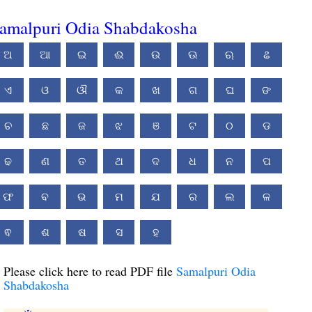
amalpuri Odia Shabdakosha
ଅ
ଆ
ଇ
ଈ
ଉ
ଊ
ଋ
ଌ
ଏ
ଓ
ଔ
କ
ଖ
ଗ
ଘ
ଙ
ଚ
ଛ
ଜ
ଝ
ଞ
ଟ
ଠ
ଡ
ଢ
ଣ
ତ
ଥ
ଦ
ଧ
ନ
ପ
ଫ
ବ
ଭ
ମ
ଯ
ର
ଲ
ଳ
ଵ
ଶ
ଷ
ସ
ହ
Please click here to read PDF file
Samalpuri Odia
Shabdakosha