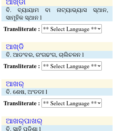
ଆଖ୍‍ଡା
ବି. ବ୍ୟାୟାମ ବା ନାଟ୍ୟାଭ୍ୟାସ ସ୍ଥାନ,
ସାମୂହିକ ସ୍ଥାନ l
Transliterate :
ଆଖ୍‍ଡି
ବି. ଆଡଂବର, ରଂଗଢଂଗ, ଚାଲିଚଳନ l
Transliterate :
ଆଖର୍‍
ବି. ଶେଷ, ଅଂତତଃ l
Transliterate :
ଆଖର୍‍ପାଖର୍‍
ବି. ସାହି ପଡିଶା l