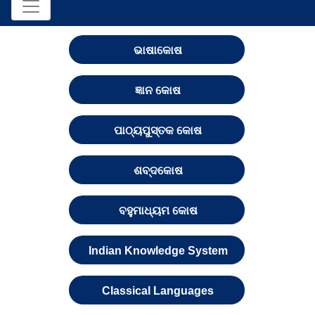
ଭାଷାକୋଷ
ଜ୍ଞାନ କୋଷ
ପାଠ୍ୟପୁସ୍ତକ କୋଷ
ଶବ୍ଦକୋଷ
ବହୁମାଧ୍ୟମ କୋଷ
Indian Knowledge System
Classical Languages