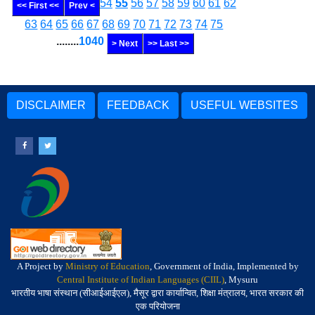
54
55
56
57
58
59
60
61
62
<< First <<
Prev <
63
64
65
66
67
68
69
70
71
72
73
74
75
........
1040
> Next
>> Last >>
DISCLAIMER
FEEDBACK
USEFUL WEBSITES
A Project by
Ministry of Education
, Government of India, Implemented by
Central Institute of Indian Languages (CIIL)
, Mysuru
भारतीय भाषा संस्थान (सीआईआईएल), मैसूर द्वारा कार्यान्वित, शिक्षा मंत्रालय, भारत सरकार की
एक परियोजना