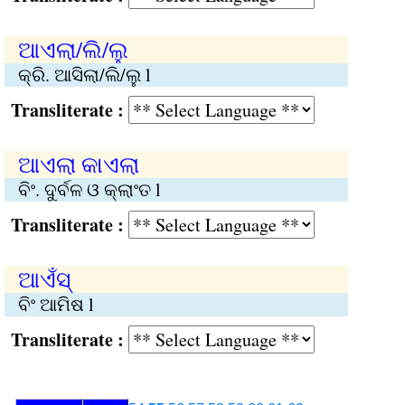
ଆଏଲା/ଲି/ଲୁ
କ୍ରି. ଆସିଲା/ଲି/ଲୁ l
Transliterate :
ଆଏଲା କାଏଲା
ବିଂ. ଦୁର୍ବଳ ଓ କ୍ଲାଂତ l
Transliterate :
ଆଏଁସ୍‍
ବିଂ ଆମିଷ l
Transliterate :