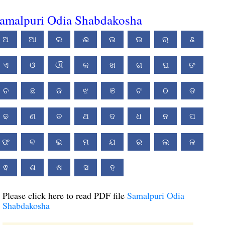
amalpuri Odia Shabdakosha
ଅ
ଆ
ଇ
ଈ
ଉ
ଊ
ଋ
ଌ
ଏ
ଓ
ଔ
କ
ଖ
ଗ
ଘ
ଙ
ଚ
ଛ
ଜ
ଝ
ଞ
ଟ
ଠ
ଡ
ଢ
ଣ
ତ
ଥ
ଦ
ଧ
ନ
ପ
ଫ
ବ
ଭ
ମ
ଯ
ର
ଲ
ଳ
ଵ
ଶ
ଷ
ସ
ହ
Please click here to read PDF file
Samalpuri Odia
Shabdakosha