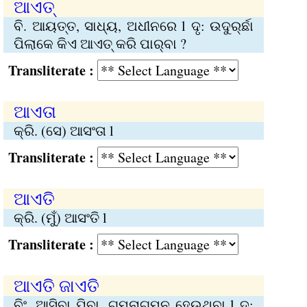
ଆଏତ୍‍
ବି. ଆୟତ୍ତ, ସାଧ୍ୟ, ଅଧୀନରେ l ଦୃ: ଉଦୁର୍‌ର୍ଛା
ପିଲାକେ କିଏ ଆଏତ୍‌ କରି ପାର୍‌ବା ?
Transliterate :
ଆଏତା
କ୍ରି. (ସେ) ଆସଂତା l
Transliterate :
ଆଏତି
କ୍ରି. (ମୁଁ) ଆସଂତି l
Transliterate :
ଆଏତି ଜାଏତି
ବିଂ. ଆସିବା ଯିବା, ଗମନାଗମନ ହେଉଥିବା l ଦୃ: