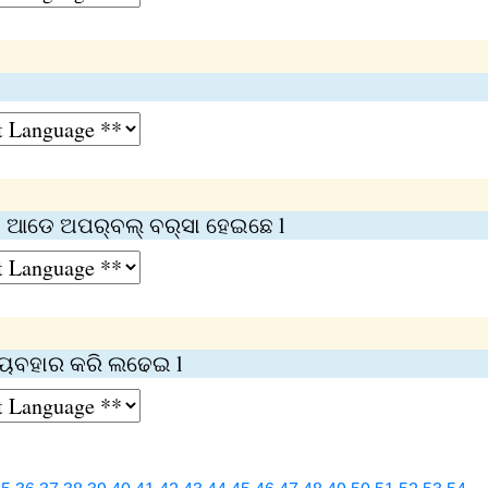
ହେ ଆଡେ ଅପର୍‌ବଲ୍‌ ବର୍‌ସା ହେଇଛେ l
ବ୍ୟବହାର କରି ଲଢେଇ l