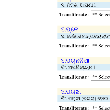
ସ. ନିଜର, ଆପଣା l
Transliterate :
ଅପ୍‌ନେ
ସ. କୌଣସି ମାନ୍ୟବ୍ୟକ୍ତିଂକ
Transliterate :
ଅପର୍‌ଛନିଆ
ବିଂ. ଅପରିଚ୍ଛନ୍ନ l
Transliterate :
ଅପର୍‌ଝା
ବିଂ. ପର୍‌ଝା (ବଘରା) ହୋଇ 
Transliterate :