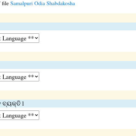
 file
Samalpuri Odia Shabdakosha
ବ୍ୟକ୍ତି l