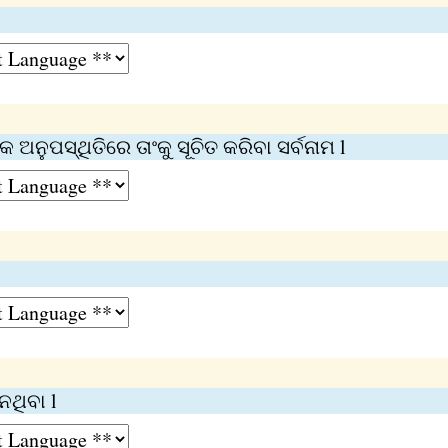
 ଅନୁପସ୍ଥିତିରେ ତାଂକୁ ସୂଚିତ କରିବା ସର୍ବନାମ l
ନଥିବା l