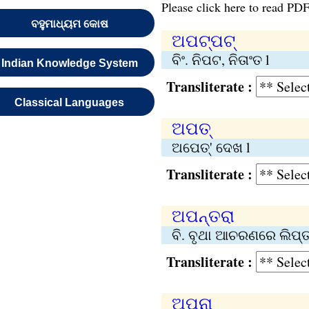
Please click here to read PDF
ବହୁମାଧ୍ୟମ କୋଷ
ଅପଟ୍‌ପଟ୍‌
ବିଂ. ନିପଟ, ନିତାଂତ l
Indian Knowledge System
Transliterate :
Classical Languages
ଅପତ୍‌
ଅପେତ୍‌' ଦେଖ l
Transliterate :
ଅପନ୍‌ତରା
ବି. ବୃଥା ଆଚରଣରେ ଲିପ୍ତ 
Transliterate :
ଅପ୍‌ନା