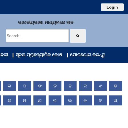
Login
ଭାରତୀୟଭାଷା ମାଧ୍ୟମରେ ଜ୍ଞାନ
ାବଳୀ
ସୂଚନା ପ୍ରାଦ୍ୟୋଗିକ କୋଷ
ଯୋଗଯୋଗ କରନ୍ତୁ
ଗ
ଘ
ଙ
ଚ
ଛ
ଜ
ଝ
ଞ
ଭ
ମ
ଯ
ର
ଲ
ଳ
ଵ
ଶ