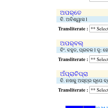
ଅପର୍‌ତେ
ବି. ଅବିଶ୍ୱାସ l
Transliterate :
ଅପର୍‌ବଲ୍‌
ବିଂ. ବହୁତ, ପ୍ରବଳ l ଦୃ: 
Transliterate :
ଅଁପ୍‌ରାଚିପ୍‌ରା
ବି. ନଖକୁ ଅସ୍ତ୍ର ରୂପେ 
Transliterate :