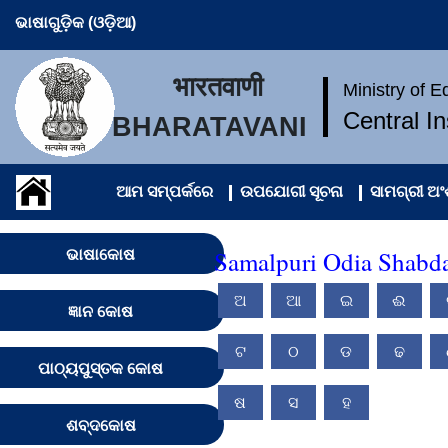
ଭାଷାଗୁଡ଼ିକ (ଓଡ଼ିଆ)
भारतवाणी
Ministry of 
Central I
BHARATAVANI
ଆମ ସମ୍ପର୍କରେ
ଉପଯୋଗୀ ସୂଚନା
ସାମଗ୍ରୀ ଅ
Samalpuri Odia Shabd
ଭାଷାକୋଷ
ଅ
ଆ
ଇ
ଈ
ଜ୍ଞାନ କୋଷ
ଟ
ଠ
ଡ
ଢ
ପାଠ୍ୟପୁସ୍ତକ କୋଷ
ଷ
ସ
ହ
ଶବ୍ଦକୋଷ