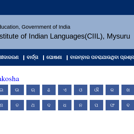
Education, Government of India
nstitute of Indian Languages(CIIL), Mysuru
ଂଶୀଦାରଗଣ
ବାର୍ତ୍ତା
ଘୋଷଣା
ବାରମ୍ବାର ପଚରାଯାଉଥିବା ପ୍ରଶ୍ନ
akosha
ଉ
ଊ
ଋ
ଌ
ଏ
ଓ
ଔ
କ
ଖ
ଣ
ତ
ଥ
ଦ
ଧ
ନ
ପ
ଫ
ବ