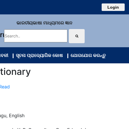
Login
ଭାରତୀୟଭାଷା ମାଧ୍ୟମରେ ଜ୍ଞାନ
uru
ାବଳୀ
ସୂଚନା ପ୍ରାଦ୍ୟୋଗିକ କୋଷ
ଯୋଗଯୋଗ କରନ୍ତୁ
tionary
 Read
ugu, English