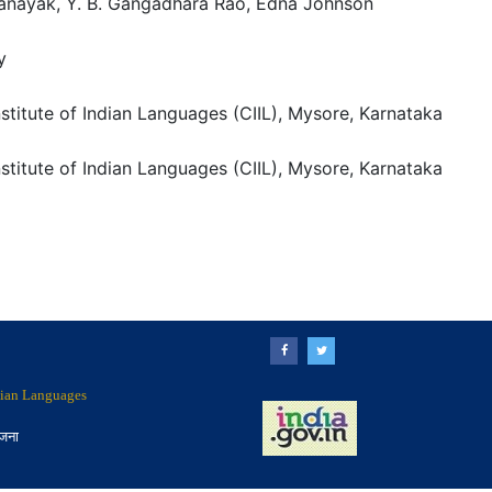
tanayak, Y. B. Gangadhara Rao, Edna Johnson
y
nstitute of Indian Languages (CIIL), Mysore, Karnataka
nstitute of Indian Languages (CIIL), Mysore, Karnataka
ndian Languages
ोजना