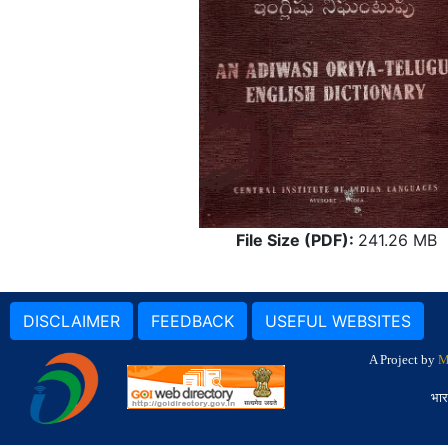
File Size (PDF):
241.26 MB
DISCLAIMER
FEEDBACK
USEFUL WEBSITES
A Project by
M
भार