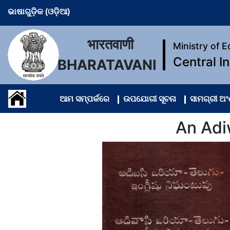
ଭାଷାଗୁଡ଼ିକ (ଓଡ଼ିଆ)
भारतवाणी
Ministry of 
Central I
BHARATAVANI
ଆମ ସମ୍ପର୍କରେ
ଉପଯୋଗୀ ସୂଚନା
ସାମଗ୍ରୀ ଅ
An Adi