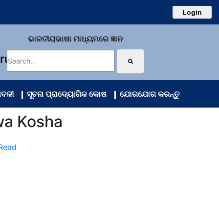
Login
ଭାରତୀୟଭାଷା ମାଧ୍ୟମରେ ଜ୍ଞାନ
uru
ାବଳୀ
ସୂଚନା ପ୍ରାଦ୍ୟୋଗିକ କୋଷ
ଯୋଗଯୋଗ କରନ୍ତୁ
wa Kosha
 Read