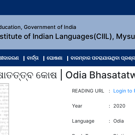
Education, Government of India
nstitute of Indian Languages(CIIL), Mys
ଂଶୀଦାରଗଣ
ବାର୍ତ୍ତା
ଘୋଷଣା
ବାରମ୍ବାର ପଚରାଯାଉଥିବା ପ୍ରଶ୍ନ
ଷାତତ୍ତ୍ବ କୋଷ | Odia Bhasatat
READING URL
:
Login to
Year
:
2020
Language
:
Odia