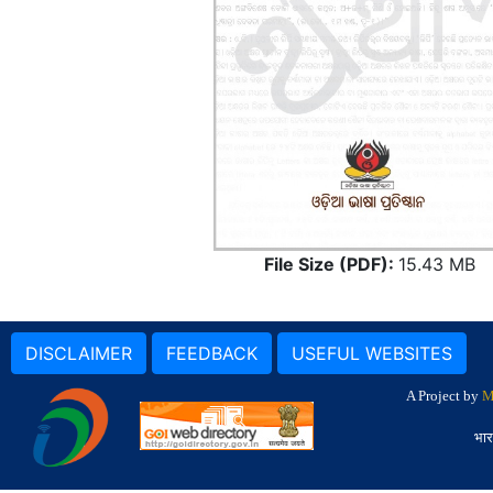
File Size (PDF):
15.43 MB
DISCLAIMER
FEEDBACK
USEFUL WEBSITES
A Project by
M
भार