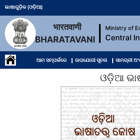
ଭାଷାଗୁଡ଼ିକ (ଓଡ଼ିଆ)
भारतवाणी
Ministry of 
Central I
BHARATAVANI
ଆମ ସମ୍ପର୍କରେ
ଉପଯୋଗୀ ସୂଚନା
ସାମଗ୍ରୀ ଅ
ଓଡ଼ିଆ ଭା