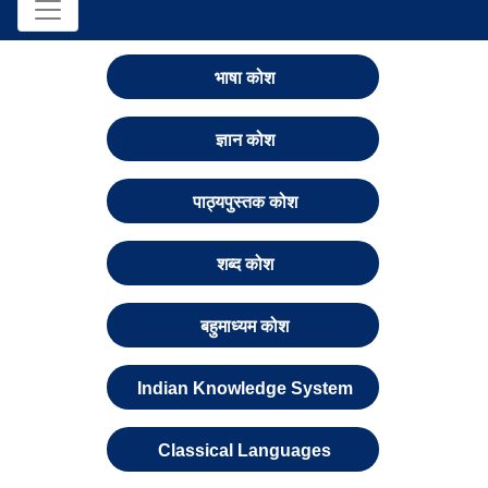
भाषा कोश
ज्ञान कोश
पाठ्यपुस्तक कोश
शब्द कोश
बहुमाध्यम कोश
Indian Knowledge System
Classical Languages