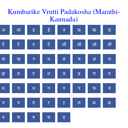
Kumbarike Vrutti Padakosha (Marathi-
Kannada)
अ
आ
इ
ई
उ
ऊ
ऋ
ऌ
ऍ
ऎ
ए
ऐ
ऑ
ऒ
ओ
औ
क
ख
ग
घ
ङ
च
छ
ज
झ
ञ
ट
ठ
ड
ढ
ण
त
थ
द
ध
न
ऩ
प
फ
ब
भ
म
य
र
ऱ
ल
ळ
ऴ
व
श
ष
स
ह