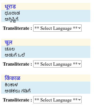
धूराड
ಧೂರಾಡ
ಅಗ್ಗಿಷ್ಟಿಗೆ
Transliterate :
चूल
ಚೂಲ
ಅಡುಗೆ ಒಲೆ
Transliterate :
किंकाळ
ಕಿಂಕಾಳ
ಅಡಕಲು ಗಡಿಗೆ
Transliterate :