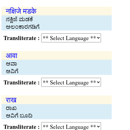
नक्षिजे मडके
ನಕ್ಷಿಜೆ ಮಡಕೆ
ಅಲಂಕಾರಗಡಿಗೆ
Transliterate :
आवा
ಆವಾ
ಆವಿಗೆ
Transliterate :
राख
ರಾಖ
ಆವಿಗೆ ಬೂದಿ
Transliterate :