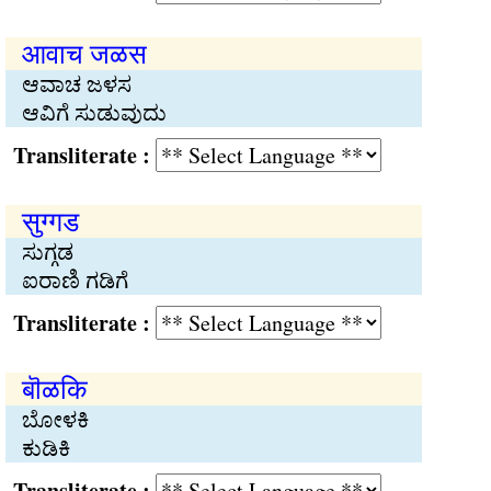
आवाच जळस
ಆವಾಚ ಜಳಸ
ಆವಿಗೆ ಸುಡುವುದು
Transliterate :
सुग्गड
ಸುಗ್ಗಡ
ಐರಾಣಿ ಗಡಿಗೆ
Transliterate :
बॊळकि
ಬೋಳಕಿ
ಕುಡಿಕಿ
Transliterate :