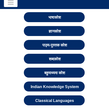
भाषाकोश
ज्ञानकोश
पाठ्य-पुस्तक कोश
शब्दकोश
बहुमाध्यमा कोश
Indian Knowledge System
Classical Languages