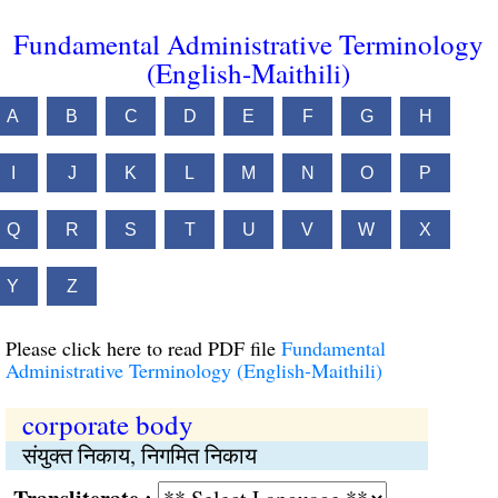
Fundamental Administrative Terminology
(English-Maithili)
A
B
C
D
E
F
G
H
I
J
K
L
M
N
O
P
Q
R
S
T
U
V
W
X
Y
Z
Please click here to read PDF file
Fundamental
Administrative Terminology (English-Maithili)
corporate body
संयुक्त निकाय, निगमित निकाय