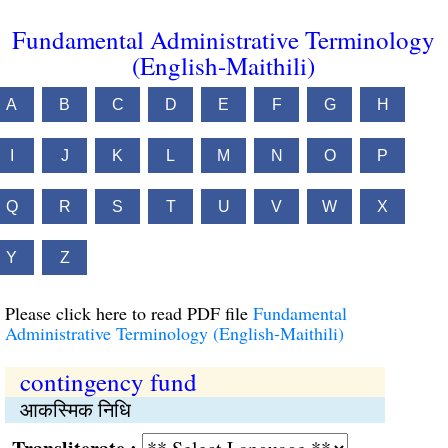
Fundamental Administrative Terminology
(English-Maithili)
A
B
C
D
E
F
G
H
I
J
K
L
M
N
O
P
Q
R
S
T
U
V
W
X
Y
Z
Please click here to read PDF file
Fundamental
Administrative Terminology (English-Maithili)
contingency fund
आकस्मिक निधि