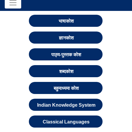
भाषाकोश
ज्ञानकोश
पाठ्य-पुस्तक कोश
शब्दकोश
बहुमाध्यमा कोश
Indian Knowledge System
Classical Languages