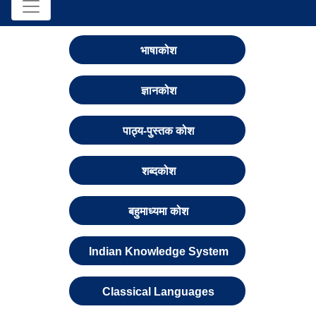
भाषाकोश
ज्ञानकोश
पाठ्य-पुस्तक कोश
शब्दकोश
बहुमाध्यमा कोश
Indian Knowledge System
Classical Languages