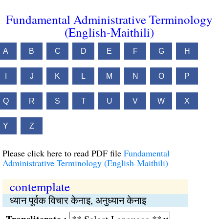
Fundamental Administrative Terminology
(English-Maithili)
A
B
C
D
E
F
G
H
I
J
K
L
M
N
O
P
Q
R
S
T
U
V
W
X
Y
Z
Please click here to read PDF file
Fundamental
Administrative Terminology (English-Maithili)
contemplate
ध्यान पूर्वक विचार केनाइ, अनुध्यान केनाइ