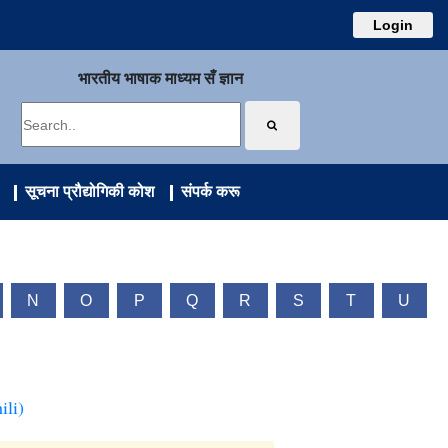
Login
भारतीय भाषाक माध्यम सँ ज्ञान
सूचना प्रौद्योगिकी कोश
संपर्क करू
N
O
P
Q
R
S
T
U
ili)