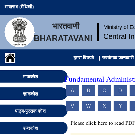
भाषासभ (मैथिली)
भारतवाणी
Ministry of 
Central I
BHARATAVANI
हमरा विषयमे
उपयोगक जानकारी
Fundamental Administr
भाषाकोश
A
B
C
D
ज्ञानकोश
V
W
X
Y
पाठ्य-पुस्तक कोश
Please click here to read PDF
शब्दकोश