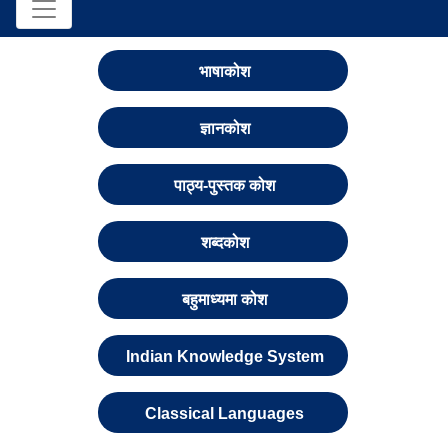
भाषाकोश
ज्ञानकोश
पाठ्य-पुस्तक कोश
शब्दकोश
बहुमाध्यमा कोश
Indian Knowledge System
Classical Languages