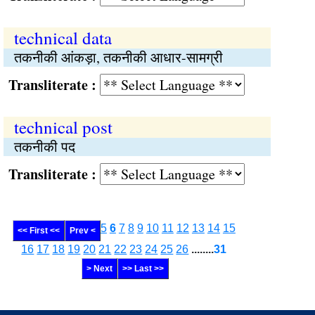
technical data
तकनीकी आंकड़ा, तकनीकी आधार-सामग्री
Transliterate :
technical post
तकनीकी पद
Transliterate :
5
6
7
8
9
10
11
12
13
14
15
<< First <<
Prev <
16
17
18
19
20
21
22
23
24
25
26
........
31
> Next
>> Last >>