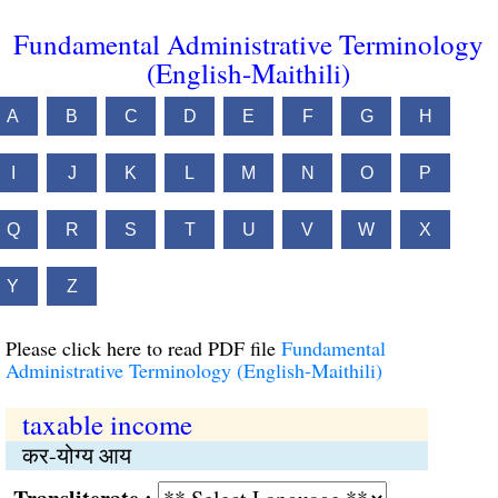
Fundamental Administrative Terminology
(English-Maithili)
A
B
C
D
E
F
G
H
I
J
K
L
M
N
O
P
Q
R
S
T
U
V
W
X
Y
Z
Please click here to read PDF file
Fundamental
Administrative Terminology (English-Maithili)
taxable income
कर-योग्य आय