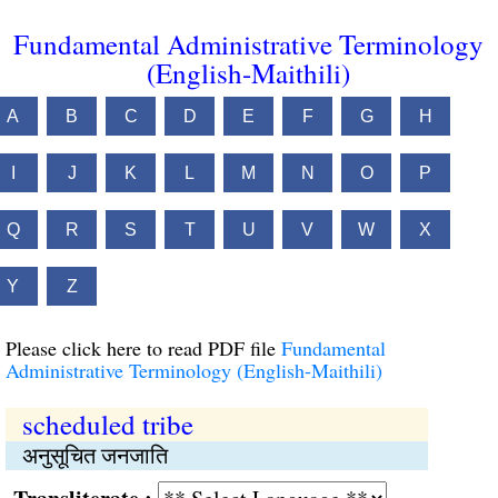
Fundamental Administrative Terminology
(English-Maithili)
A
B
C
D
E
F
G
H
I
J
K
L
M
N
O
P
Q
R
S
T
U
V
W
X
Y
Z
Please click here to read PDF file
Fundamental
Administrative Terminology (English-Maithili)
scheduled tribe
अनुसूचित जनजाति