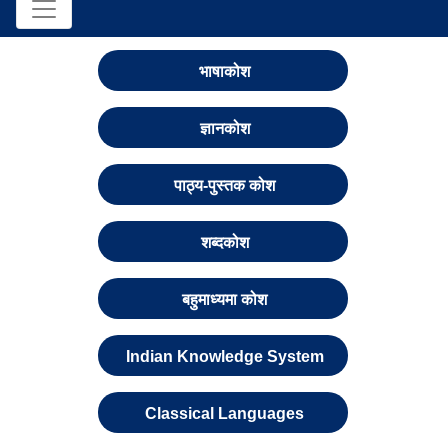
भाषाकोश
ज्ञानकोश
पाठ्य-पुस्तक कोश
शब्दकोश
बहुमाध्यमा कोश
Indian Knowledge System
Classical Languages