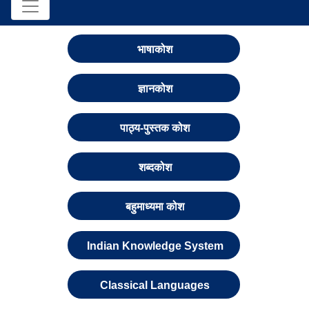
भाषाकोश
ज्ञानकोश
पाठ्य-पुस्तक कोश
शब्दकोश
बहुमाध्यमा कोश
Indian Knowledge System
Classical Languages