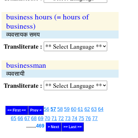
business hours (= hours of
business)
व्यवसायक समय
Transliterate :
businessman
व्यवसायी
Transliterate :
56
57
58
59
60
61
62
63
64
<< First <<
Prev <
65
66
67
68
69
70
71
72
73
74
75
76
77
........
469
> Next
>> Last >>