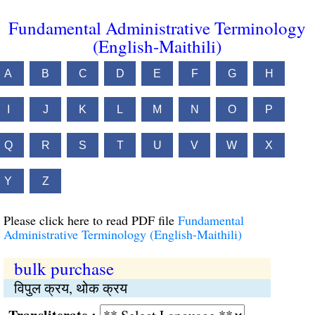
Fundamental Administrative Terminology
(English-Maithili)
A
B
C
D
E
F
G
H
I
J
K
L
M
N
O
P
Q
R
S
T
U
V
W
X
Y
Z
Please click here to read PDF file
Fundamental
Administrative Terminology (English-Maithili)
bulk purchase
विपुल क्रय, थोक क्रय