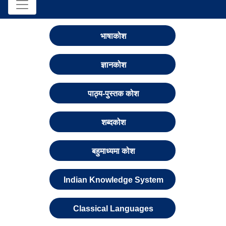
भाषाकोश
ज्ञानकोश
पाठ्य-पुस्तक कोश
शब्दकोश
बहुमाध्यमा कोश
Indian Knowledge System
Classical Languages