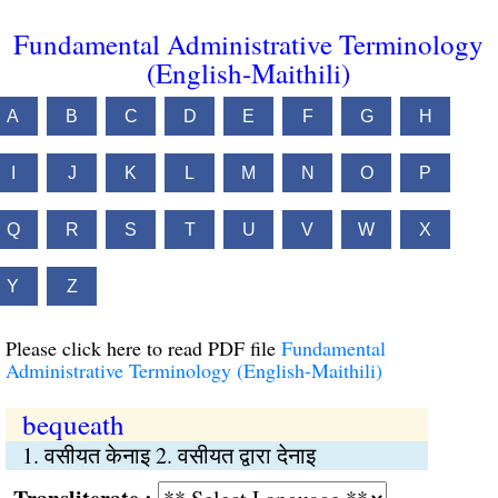
Fundamental Administrative Terminology
(English-Maithili)
A
B
C
D
E
F
G
H
I
J
K
L
M
N
O
P
Q
R
S
T
U
V
W
X
Y
Z
Please click here to read PDF file
Fundamental
Administrative Terminology (English-Maithili)
bequeath
1. वसीयत केनाइ 2. वसीयत द्वारा देनाइ