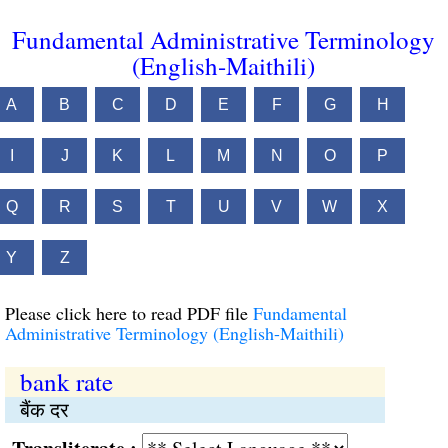
Fundamental Administrative Terminology
(English-Maithili)
A
B
C
D
E
F
G
H
I
J
K
L
M
N
O
P
Q
R
S
T
U
V
W
X
Y
Z
Please click here to read PDF file
Fundamental
Administrative Terminology (English-Maithili)
bank rate
बैंक दर