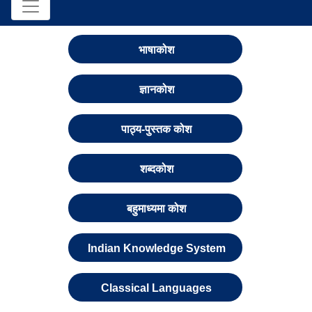
भाषाकोश
ज्ञानकोश
पाठ्य-पुस्तक कोश
शब्दकोश
बहुमाध्यमा कोश
Indian Knowledge System
Classical Languages