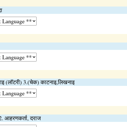
दा
इ (लॉटरी) 3.(चेक) काटनाइ,लिखनाइ
2. आहरणकर्ता, दराज