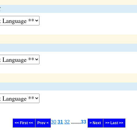
र
30
31
32
........
33
<< First <<
Prev <
> Next
>> Last >>