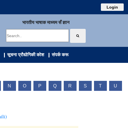
Login
भारतीय भाषाक माध्यम सँ ज्ञान
सूचना प्रौद्योगिकी कोश
संपर्क करू
N
O
P
Q
R
S
T
U
ili)