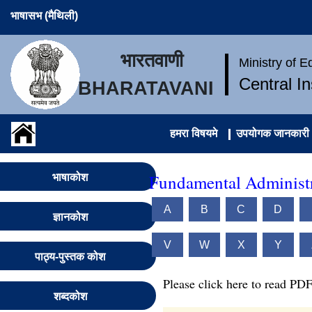
भाषासभ (मैथिली)
भारतवाणी
Ministry of 
Central I
BHARATAVANI
हमरा विषयमे
उपयोगक जानकारी
Fundamental Administr
भाषाकोश
A
B
C
D
ज्ञानकोश
V
W
X
Y
पाठ्य-पुस्तक कोश
Please click here to read PDF
शब्दकोश