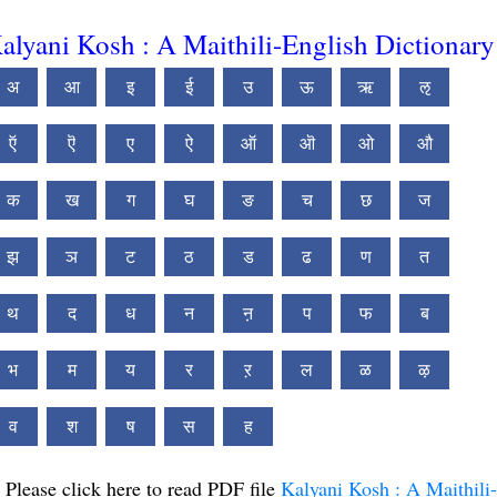
alyani Kosh : A Maithili-English Dictionary
अ
आ
इ
ई
उ
ऊ
ऋ
ऌ
ऍ
ऎ
ए
ऐ
ऑ
ऒ
ओ
औ
क
ख
ग
घ
ङ
च
छ
ज
झ
ञ
ट
ठ
ड
ढ
ण
त
थ
द
ध
न
ऩ
प
फ
ब
भ
म
य
र
ऱ
ल
ळ
ऴ
व
श
ष
स
ह
Please click here to read PDF file
Kalyani Kosh : A Maithili-