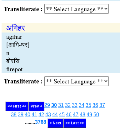
Transliterate :
अगिहर
agihar
[आगि-धर]
n
बोरसि
firepot
Transliterate :
29
30
31
32
33
34
35
36
37
<< First <<
Prev <
38
39
40
41
42
43
44
45
46
47
48
49
50
........
3768
> Next
>> Last >>