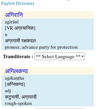
English Dictionary
अगिरानि
agirānī
[VR अग्रयानिक]
n
अग्रगामी रक्षकदल
pioneer, advance party for protection
Transliterate :
अगिलकण्ठ
agikaṇṭha
[अग्निकण्ठ]
adj
कटुभाषी, अग्रवादी
rough-spoken