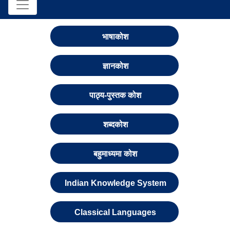
भाषाकोश
ज्ञानकोश
पाठ्य-पुस्तक कोश
शब्दकोश
बहुमाध्यमा कोश
Indian Knowledge System
Classical Languages