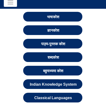
भाषाकोश
ज्ञानकोश
पाठ्य-पुस्तक कोश
शब्दकोश
बहुमाध्यमा कोश
Indian Knowledge System
Classical Languages