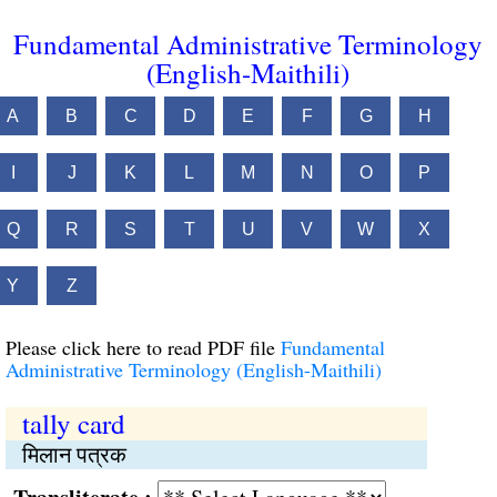
Fundamental Administrative Terminology
(English-Maithili)
A
B
C
D
E
F
G
H
I
J
K
L
M
N
O
P
Q
R
S
T
U
V
W
X
Y
Z
Please click here to read PDF file
Fundamental
Administrative Terminology (English-Maithili)
tally card
मिलान पत्रक