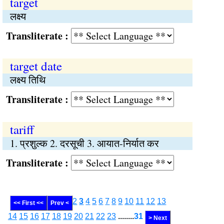
target
लक्ष्य
Transliterate :
target date
लक्ष्य तिथि
Transliterate :
tariff
1. प्रशुल्क 2. दरसूची 3. आयात-निर्यात कर
Transliterate :
2
3
4
5
6
7
8
9
10
11
12
13
<< First <<
Prev <
14
15
16
17
18
19
20
21
22
23
........
31
> Next