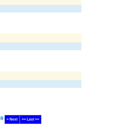
69
> Next
>> Last >>