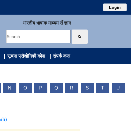
Login
भारतीय भाषाक माध्यम सँ ज्ञान
सूचना प्रौद्योगिकी कोश
संपर्क करू
N
O
P
Q
R
S
T
U
ili)