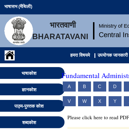
भाषासभ (मैथिली)
भारतवाणी
Ministry of 
Central I
BHARATAVANI
हमरा विषयमे
उपयोगक जानकारी
Fundamental Administr
भाषाकोश
A
B
C
D
ज्ञानकोश
V
W
X
Y
पाठ्य-पुस्तक कोश
Please click here to read PDF
शब्दकोश