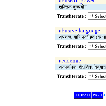
abuse of power
शक्‍तिक दुरुपयोग
Transliterate :
abusive language
अपशब्द, गारि फजीहत (क भा
Transliterate :
academic
अकादमिक, शैक्षणिक,विद्‌यासंब
Transliterate :
2
<< First <<
Prev <