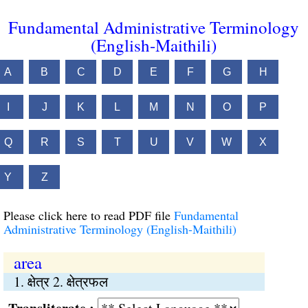
Fundamental Administrative Terminology
(English-Maithili)
A
B
C
D
E
F
G
H
I
J
K
L
M
N
O
P
Q
R
S
T
U
V
W
X
Y
Z
Please click here to read PDF file
Fundamental
Administrative Terminology (English-Maithili)
area
1. क्षेत्र 2. क्षेत्रफल