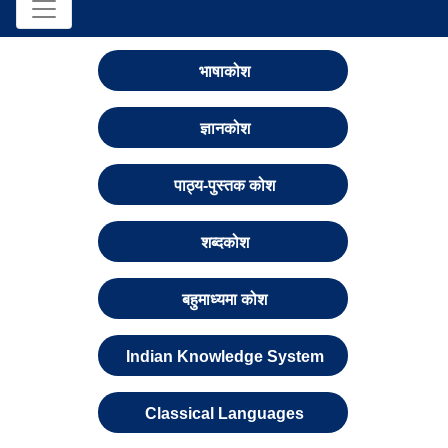
भाषाकोश
ज्ञानकोश
पाठ्य-पुस्तक कोश
शब्दकोश
बहुमाध्यमा कोश
Indian Knowledge System
Classical Languages