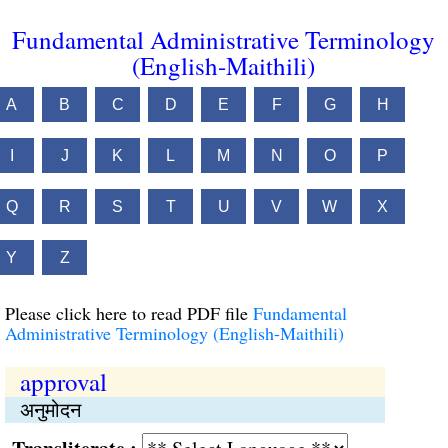
Fundamental Administrative Terminology
(English-Maithili)
A
B
C
D
E
F
G
H
I
J
K
L
M
N
O
P
Q
R
S
T
U
V
W
X
Y
Z
Please click here to read PDF file
Fundamental
Administrative Terminology (English-Maithili)
approval
अनुमोदन