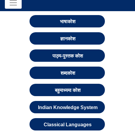
भाषाकोश
ज्ञानकोश
पाठ्य-पुस्तक कोश
शब्दकोश
बहुमाध्यमा कोश
Indian Knowledge System
Classical Languages