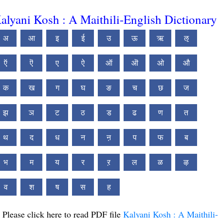
alyani Kosh : A Maithili-English Dictionary
अ
आ
इ
ई
उ
ऊ
ऋ
ऌ
ऍ
ऎ
ए
ऐ
ऑ
ऒ
ओ
औ
क
ख
ग
घ
ङ
च
छ
ज
झ
ञ
ट
ठ
ड
ढ
ण
त
थ
द
ध
न
ऩ
प
फ
ब
भ
म
य
र
ऱ
ल
ळ
ऴ
व
श
ष
स
ह
Please click here to read PDF file
Kalyani Kosh : A Maithili-