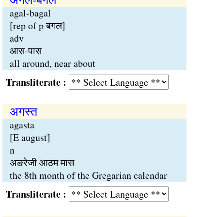
agal-bagal
[rep of p बगल]
adv
आस-पास
all around, near about
Transliterate :
अगस्त
agasta
[E august]
n
अङरेजी आठम मास
the 8th month of the Gregarian calendar
Transliterate :