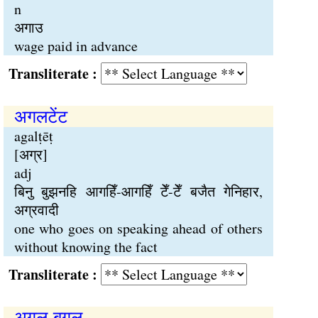
n
अगाउ
wage paid in advance
Transliterate :
अगलटेंट
agalṭēṭ
[अग्र]
adj
बिनु बुझनहि आगहिँ-आगहिँ टेँ-टेँ बजैत गेनिहार,
अग्रवादी
one who goes on speaking ahead of others
without knowing the fact
Transliterate :
अगल-बगल