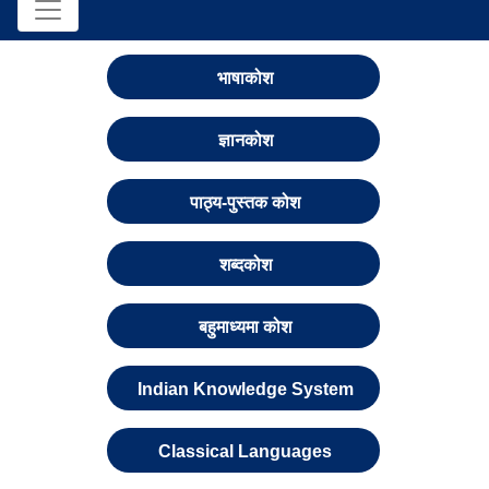
भाषाकोश
ज्ञानकोश
पाठ्य-पुस्तक कोश
शब्दकोश
बहुमाध्यमा कोश
Indian Knowledge System
Classical Languages