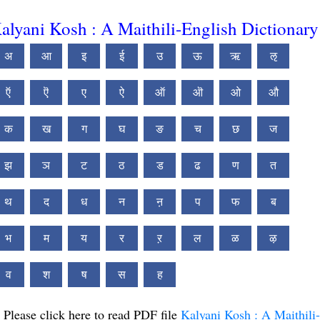
alyani Kosh : A Maithili-English Dictionary
अ
आ
इ
ई
उ
ऊ
ऋ
ऌ
ऍ
ऎ
ए
ऐ
ऑ
ऒ
ओ
औ
क
ख
ग
घ
ङ
च
छ
ज
झ
ञ
ट
ठ
ड
ढ
ण
त
थ
द
ध
न
ऩ
प
फ
ब
भ
म
य
र
ऱ
ल
ळ
ऴ
व
श
ष
स
ह
Please click here to read PDF file
Kalyani Kosh : A Maithili-