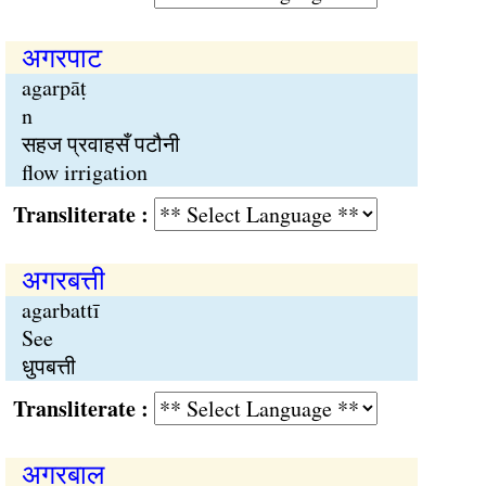
अगरपाट
agarpāṭ
n
सहज प्रवाहसँ पटौनी
flow irrigation
Transliterate :
अगरबत्ती
agarbattī
See
धुपबत्ती
Transliterate :
अगरबाल