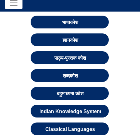
भाषाकोश
ज्ञानकोश
पाठ्य-पुस्तक कोश
शब्दकोश
बहुमाध्यमा कोश
Indian Knowledge System
Classical Languages