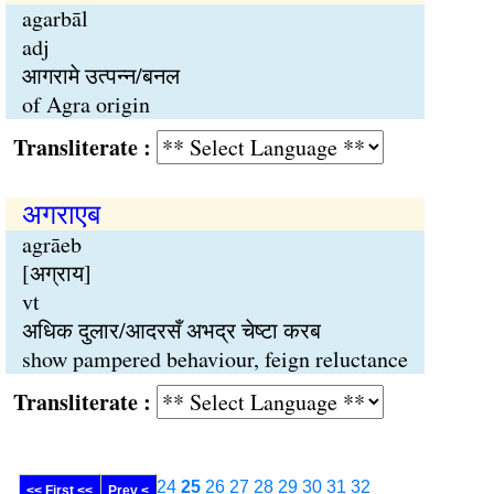
agarbāl
adj
आगरामे उत्पन्न/बनल
of Agra origin
Transliterate :
अगराएब
agrāeb
[अग्राय]
vt
अधिक दुलार/आदरसँ अभद्र चेष्टा करब
show pampered behaviour, feign reluctance
Transliterate :
24
25
26
27
28
29
30
31
32
<< First <<
Prev <