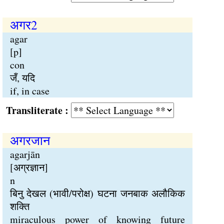
अगर2
agar
[p]
con
जँ, यदि
if, in case
Transliterate :
अगरजान
agarjān
[अग्रज्ञान]
n
बिनु देखल (भावी/परोक्ष) घटना जनबाक अलौकिक
शक्ति
miraculous power of knowing future