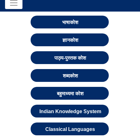
भाषाकोश
ज्ञानकोश
पाठ्य-पुस्तक कोश
शब्दकोश
बहुमाध्यमा कोश
Indian Knowledge System
Classical Languages