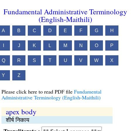
Fundamental Administrative Terminology
(English-Maithili)
A
B
C
D
E
F
G
H
I
J
K
L
M
N
O
P
Q
R
S
T
U
V
W
X
Y
Z
Please click here to read PDF file
Fundamental
Administrative Terminology (English-Maithili)
apex body
शीर्ष निकाय