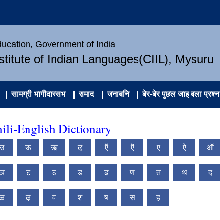
Education, Government of India
nstitute of Indian Languages(CIIL), Mysuru
सामग्री भागीदारसभ
समाद
जनाबनि
बेर-बेर पुछल जाइ बला प्रश्न
ili-English Dictionary
उ
ऊ
ऋ
ऌ
ऍ
ऎ
ए
ऐ
ऑ
ञ
ट
ठ
ड
ढ
ण
त
थ
द
ळ
ऴ
व
श
ष
स
ह