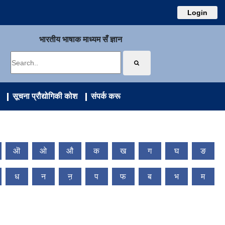
Login
भारतीय भाषाक माध्यम सँ ज्ञान
सूचना प्रौद्योगिकी कोश
संपर्क करू
ऒ
ओ
औ
क
ख
ग
घ
ङ
ध
न
ऩ
प
फ
ब
भ
म