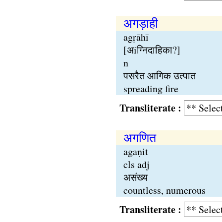
अगड़ाही
agṛāhī
[अiग्निदाहिका?]
n
पसरैत आगिक उत्पात
spreading fire
Transliterate :
अगणित
agaṇit
cls adj
असंख्य
countless, numerous
Transliterate :