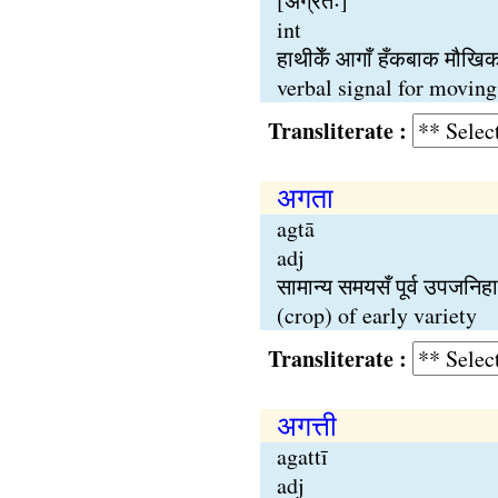
[अग्रतः]
int
हाथीकेँ आगाँ हँकबाक मौखिक
verbal signal for moving
Transliterate :
अगता
agtā
adj
सामान्य समयसँ पूर्व उपजनि
(crop) of early variety
Transliterate :
अगत्ती
agattī
adj