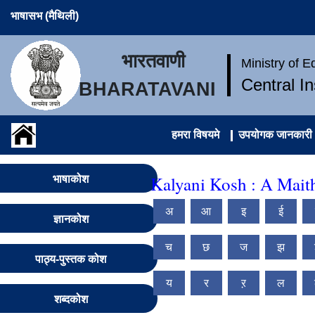
भाषासभ (मैथिली)
भारतवाणी
Ministry of 
Central I
BHARATAVANI
हमरा विषयमे
उपयोगक जानकारी
Kalyani Kosh : A Maith
भाषाकोश
अ
आ
इ
ई
ज्ञानकोश
च
छ
ज
झ
पाठ्य-पुस्तक कोश
य
र
ऱ
ल
शब्दकोश