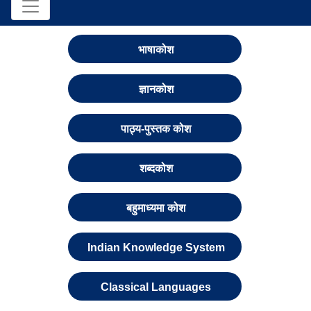
भाषाकोश
ज्ञानकोश
पाठ्य-पुस्तक कोश
शब्दकोश
बहुमाध्यमा कोश
Indian Knowledge System
Classical Languages